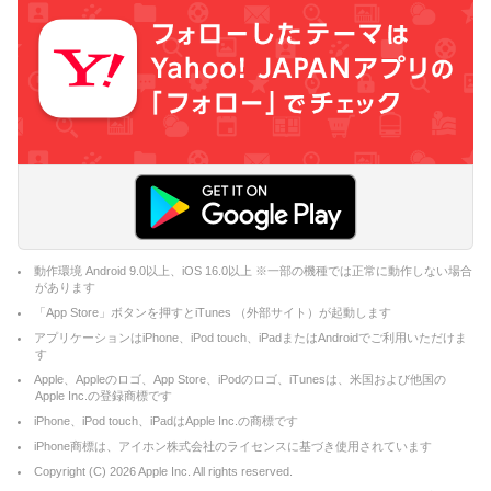
動作環境 Android 9.0以上、iOS 16.0以上 ※一部の機種では正常に動作しない場合
があります
「App Store」ボタンを押すとiTunes （外部サイト）が起動します
アプリケーションはiPhone、iPod touch、iPadまたはAndroidでご利用いただけま
す
Apple、Appleのロゴ、App Store、iPodのロゴ、iTunesは、米国および他国の
Apple Inc.の登録商標です
iPhone、iPod touch、iPadはApple Inc.の商標です
iPhone商標は、アイホン株式会社のライセンスに基づき使用されています
Copyright (C)
2026
Apple Inc. All rights reserved.