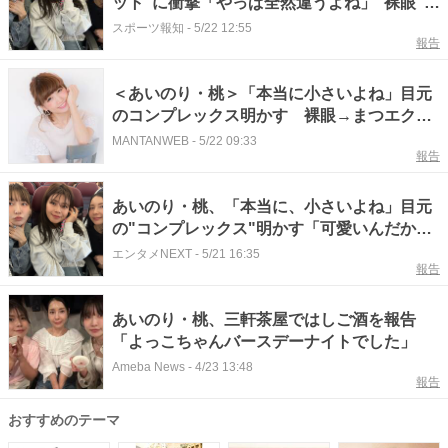
ット”に衝撃「やっぱ全然違うよね」“裸眼”か
ら印象ガラリ
スポーツ報知
-
5/22 12:55
報告
＜あいのり・桃＞「本当に小さいよね」目元
のコンプレックス明かす 裸眼→まつエク→
カラコン装着後の“比較ショット”も公開
MANTANWEB
-
5/22 09:33
報告
あいのり・桃、「本当に、小さいよね」目元
の"コンプレックス"明かす「可愛いんだから
自信持って～」
エンタメNEXT
-
5/21 16:35
報告
あいのり・桃、三軒茶屋ではしご酒を報告
「よっこちゃんバースデーナイトでした」
Ameba News
-
4/23 13:48
報告
おすすめのテーマ