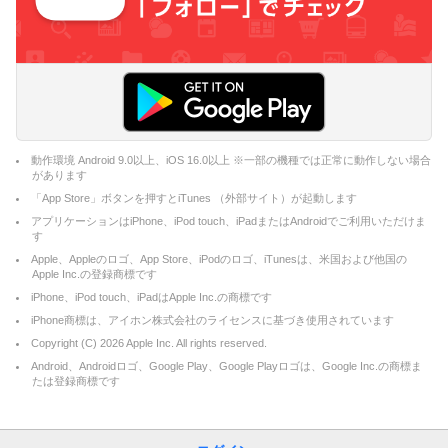
動作環境 Android 9.0以上、iOS 16.0以上 ※一部の機種では正常に動作しない場合
があります
「App Store」ボタンを押すとiTunes （外部サイト）が起動します
アプリケーションはiPhone、iPod touch、iPadまたはAndroidでご利用いただけま
す
Apple、Appleのロゴ、App Store、iPodのロゴ、iTunesは、米国および他国の
Apple Inc.の登録商標です
iPhone、iPod touch、iPadはApple Inc.の商標です
iPhone商標は、アイホン株式会社のライセンスに基づき使用されています
Copyright (C)
2026
Apple Inc. All rights reserved.
Android、Androidロゴ、Google Play、Google Playロゴは、Google Inc.の商標ま
たは登録商標です