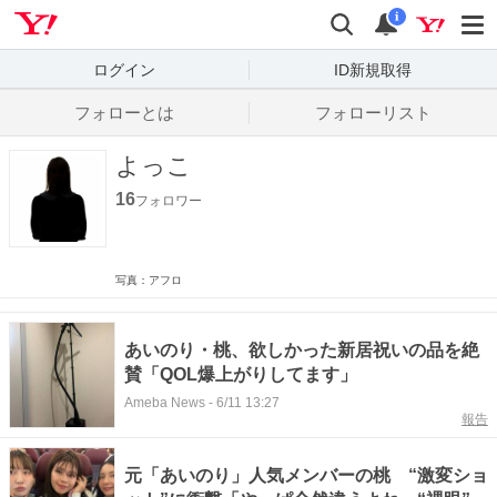
Yahoo! JAPAN
検索
通知数
i
ログイン
ID新規取得
フォローとは
フォローリスト
よっこ
16
フォロワー
写真：アフロ
あいのり・桃、欲しかった新居祝いの品を絶
賛「QOL爆上がりしてます」
Ameba News
-
6/11 13:27
報告
元「あいのり」人気メンバーの桃 “激変ショ