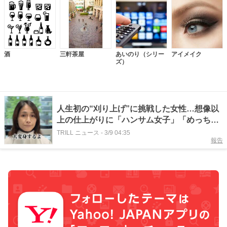
酒
三軒茶屋
あいのり（シリー
アイメイク
ズ）
人生初の“刈り上げ”に挑戦した女性…想像以
上の仕上がりに「ハンサム女子」「めっちゃ
素敵！」＜ビフォアフ体験談2選＞
TRILL ニュース
-
3/9 04:35
報告