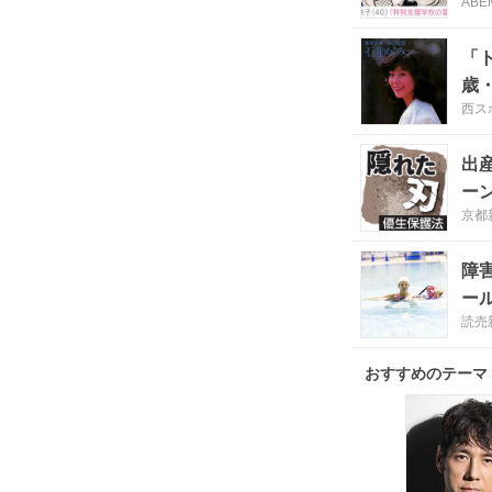
ABE
「
歳
西スポ
出
ー
京都
障
ー
読売
おすすめのテーマ