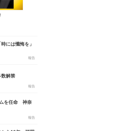
督
「時には懺悔を」
報告
多数解禁
報告
ムを任命 神奈
報告