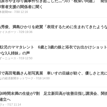
模原市やまゆり園事件引き起こした二つの「根深い問題」 発生
障害者支援の関係者に聞く
本新聞me
-
7/30 12:16
島秀俊、満島ひかりを絶賛「表現するために生まれてきたよう
ケイスポーツ
-
7/29 19:36
0歳2児のママタレント 6歳と3歳の娘と浴衣でお出かけショッ
かな3人姉妹」の声
ず～ニュース
-
7/19 12:50
部で高田竜義さん初写真展 車いすの目線が紡ぐ、優しさと光
なの経済新聞ネットワーク
-
7/18 14:00
眠6時間未満の生徒が7割 足立新田高が改善目指し講演会、関
”確立へ
ヴォ
-
7/17 11:14