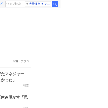
プ
大量注文 キャンセル
検索
写真：アフロ
遂げたマネジャー
よかった」
報告
夏休み明かす「思