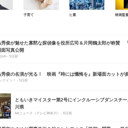
子育て
ヒ素
映画監
島秀俊が魅せた寡黙な探偵像を役所広司＆片岡鶴太郎が称賛 
場面写真公開
com
-
5日前
島秀俊の名演が光る！ 映画『時には懺悔を』新場面カットが
ンクイン！
-
5日前
ともいきマイスター第2号にインクルーシブダンスチー
川県
tvkニュース（テレビ神奈川）
-
6日前
1:04