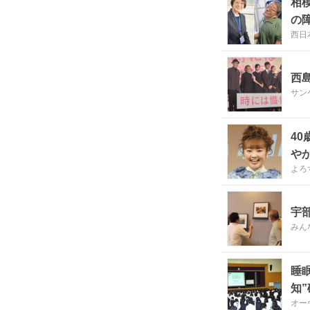
相
の
西日
西
サン
4
や
よろ
宇
みん
睡
知
オー