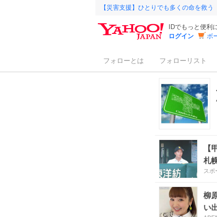
【災害支援】ひとりでも多くの命を救う
IDでもっと便利
ログイン
ボ
フォローとは
フォローリスト
【
札
スポ
柳
い