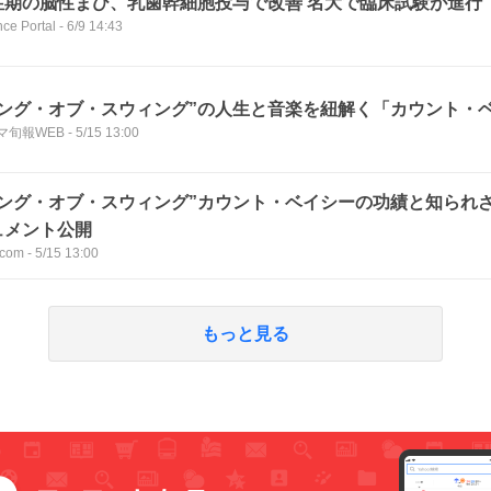
性期の脳性まひ、乳歯幹細胞投与で改善 名大で臨床試験が進行
nce Portal
-
6/9 14:43
キング・オブ・スウィング”の人生と音楽を紐解く「カウント・
マ旬報WEB
-
5/15 13:00
キング・オブ・スウィング”カウント・ベイシーの功績と知られ
ュメント公開
com
-
5/15 13:00
もっと見る