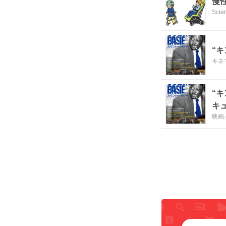
慢
Scie
“
キネ
“
キ
映画.