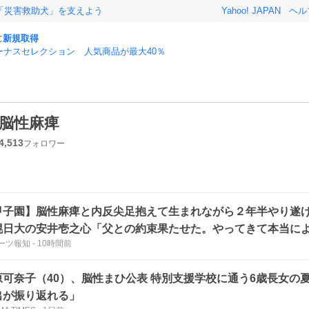
「災害救助犬」を支えよう
Yahoo! JAPAN
ヘル
に
新規取得
ーナスセレクション 人気商品が最大40％
脳性麻痺
4,513
フォロワー
甲子園】脳性麻痺と内反尖足抱えて生まれながら２年半やり
幌日大の安井壱之心「父との約束果たせた。やってきて本当に
ーツ報知
-
10時間前
原可奈子（40）、脳性まひ公表 特別支援学校に通う6歳長女の
出が振り返れる」