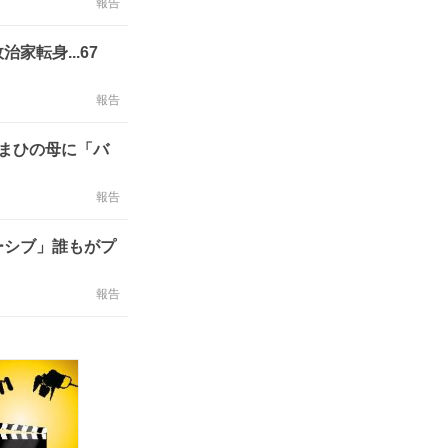
報告
転身...67
報告
まひの母に「バ
報告
ーシブ」誰もがプ
報告