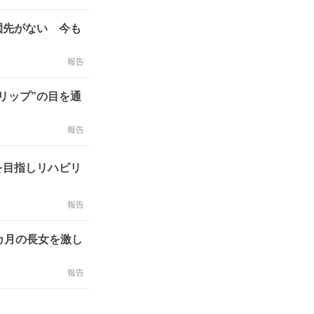
園先がない 今も
報告
リップ”の目を通
報告
を目指しリハビリ
報告
カ月の長女を激し
報告