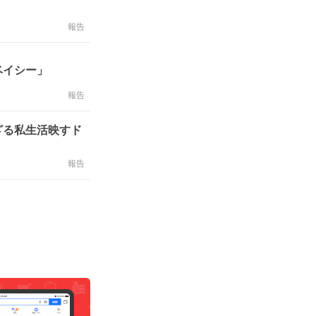
報告
ベイシー」
報告
ざる私生活映すド
報告