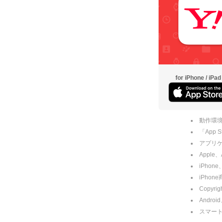
for iPhone / iPad
動作環境
「App
アプリケー
Apple
iPhone
iPho
Copyrig
Andro
スマー