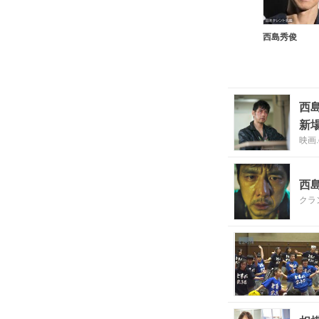
西島秀俊
西
新
映画.
西
クラ