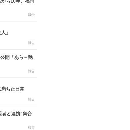
から10年、福岡
報告
な人」
報告
ト公開「あら～艶
報告
に満ちた日常
報告
係者と連携“集合
報告