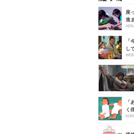
座
進
AERA
「
し
WE
「
く
KOR