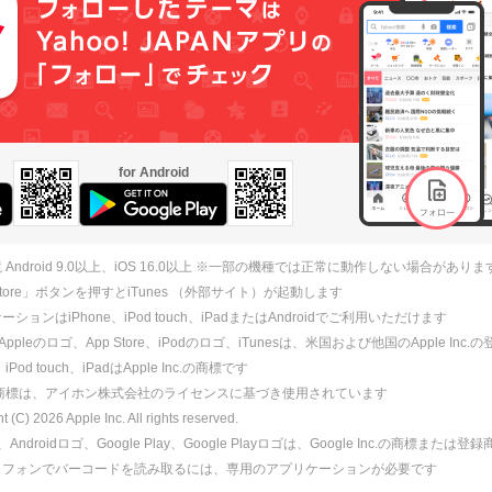
for Android
 Android 9.0以上、iOS 16.0以上 ※一部の機種では正常に動作しない場合がありま
 Store」ボタンを押すとiTunes （外部サイト）が起動します
ションはiPhone、iPod touch、iPadまたはAndroidでご利用いただけます
、Appleのロゴ、App Store、iPodのロゴ、iTunesは、米国および他国のApple Inc
、iPod touch、iPadはApple Inc.の商標です
ne商標は、アイホン株式会社のライセンスに基づき使用されています
ht (C)
2026
Apple Inc. All rights reserved.
id、Androidロゴ、Google Play、Google Playロゴは、Google Inc.の商標または
トフォンでバーコードを読み取るには、専用のアプリケーションが必要です