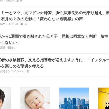
MA TIMES
-
1日前
トミーとマツ」元マドンナ婦警、脳性麻痺長男の死乗り越え、政治家
・石井めぐみの近影に「変わらない透明感」の声
WEB OTTO!
-
3日前
産から1週間で引き離された母と子 児相は同意なく判断 脳性
ンしないか」
新聞
-
4日前
害者の水泳挑戦、支える指導者が増えますように…「インクル
ルを楽しめる環境を考える
新聞オンライン
-
4日前