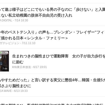
って遊ぶ様子はどこにでもいる男の子なのに「歩けない」と入
まない私立幼稚園の肢体不自由児の受け入れ
 DIGITAL
-
7/14 16:30
今年のベストテン入り」の声も…ブレンダン・フレイザー“フィ
て描かれる日本＜レンタル・ファミリー＞
Bザテレビジョン
-
7/11 11:10
生まれつきの脳性まひで運動障害 女の子が自力歩行
に励む
khb東日本放送
-
6/17 19:01
7:44
あやすためだった」と言い訳する実父に懲役4年…韓国・生後5
揺さぶり脳性まひに
EA WAVE
-
6/13 19:33