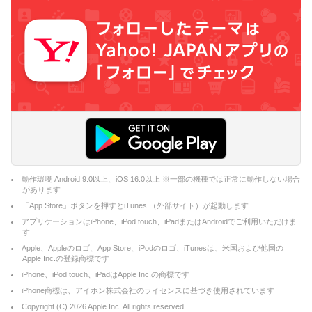
動作環境 Android 9.0以上、iOS 16.0以上 ※一部の機種では正常に動作しない場合
があります
「App Store」ボタンを押すとiTunes （外部サイト）が起動します
アプリケーションはiPhone、iPod touch、iPadまたはAndroidでご利用いただけま
す
Apple、Appleのロゴ、App Store、iPodのロゴ、iTunesは、米国および他国の
Apple Inc.の登録商標です
iPhone、iPod touch、iPadはApple Inc.の商標です
iPhone商標は、アイホン株式会社のライセンスに基づき使用されています
Copyright (C)
2026
Apple Inc. All rights reserved.