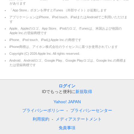
があります
「App Store」ボタンを押すとiTunes （外部サイト）が起動します
アプリケーションはiPhone、iPod touch、iPadまたはAndroidでご利用いただけま
す
Apple、Appleのロゴ、App Store、iPodのロゴ、iTunesは、米国および他国の
Apple Inc.の登録商標です
iPhone、iPod touch、iPadはApple Inc.の商標です
iPhone商標は、アイホン株式会社のライセンスに基づき使用されています
Copyright (C)
2026
Apple Inc. All rights reserved.
Android、Androidロゴ、Google Play、Google Playロゴは、Google Inc.の商標ま
たは登録商標です
ログイン
IDでもっと便利に
新規取得
Yahoo! JAPAN
プライバシーポリシー
プライバシーセンター
利用規約
メディアステートメント
免責事項