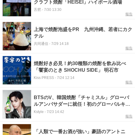
クラフト焼酎「HEISEI」ハイボール酒場
舌肥
-
7/30 13:30
報告
上海で焼酎泡盛をPR 九州沖縄、若者にカク
テル
共同通信
-
7/29 14:18
報告
焼酎好き必見！約30種類の焼酎を飲み比べ
「饗宴のとき SHOCHU SIDE」 明石市
Kiss PRESS
-
7/24 12:14
報告
BTSのV、韓国焼酎「チャミスル」グローバ
ルアンバサダーに就任！初のグローバルキャ
ンペーン映像を公開
Kstyle
-
7/23 14:42
報告
「人類で一番お酒が強い」豪語のアントニ