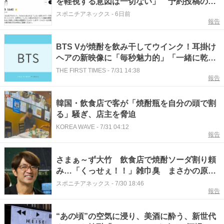
を軽視する意図は一切ない」 予約投稿の解
除漏れ
スポニチアネックス
-
6日前
報告
BTS Vが焼酎を飲み干してウインク！耳掛け
ヘアの新映像に「毎秒魅力的」「一緒に乾杯
したい」と反響
THE FIRST TIMES
-
7/31 14:38
報告
韓国・飲食店で客が「焼酎瓶を自分の頭で割
る」騒ぎ、店主を脅迫
KOREA WAVE
-
7/31 04:12
報告
さまぁ～ず大竹 飲食店で焼酎ソーダ割り頼
み…「くっせぇ！！」雑巾臭 まさかの原因
にスタジオ悲鳴
スポニチアネックス
-
7/30 18:46
報告
“あの頃”の空気に浸り、美酒に酔う、新世代