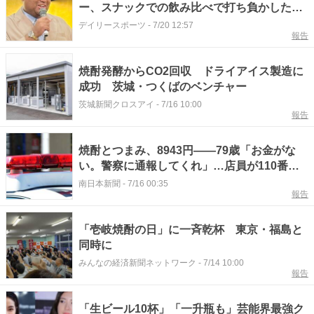
ー、スナックでの飲み比べで打ち負かした元
横綱「最後寝かけて。僕がＴＫＯ勝ち」２人
デイリースポーツ
-
7/20 12:57
報告
で焼酎８本空に
焼酎発酵からCO2回収 ドライアイス製造に
成功 茨城・つくばのベンチャー
茨城新聞クロスアイ
-
7/16 10:00
報告
焼酎とつまみ、8943円――79歳「お金がな
い。警察に通報してくれ」…店員が110番、
無職男を現行犯逮捕
南日本新聞
-
7/16 00:35
報告
「壱岐焼酎の日」に一斉乾杯 東京・福島と
同時に
みんなの経済新聞ネットワーク
-
7/14 10:00
報告
「生ビール10杯」「一升瓶も」芸能界最強ク