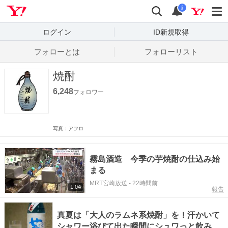
Yahoo! JAPAN
検索
通知数
i
ログイン
ID新規取得
フォローとは
フォローリスト
焼酎
6,248
フォロワー
写真：アフロ
霧島酒造 今季の芋焼酎の仕込み始
まる
MRT宮崎放送
-
22時間前
1:04
報告
真夏は「大人のラムネ系焼酎」を！汗かいて
シャワー浴びて出た瞬間にシュワっと飲みた