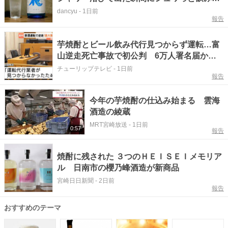
い「夏限定 あさぎりの花」／「鳥酎 神田大手
dancyu
-
1日前
報告
町」中瀬店長の激推し銘柄vol.1
芋焼酎とビール飲み代行見つからず運転…富
山逆走死亡事故で初公判 6万人署名届かず
過失運転致死罪 遺族「最大年数の量刑
チューリップテレビ
-
1日前
報告
を」 富山地裁
今年の芋焼酎の仕込み始まる 雲海
酒造の綾蔵
MRT宮崎放送
-
1日前
0:57
報告
焼酎に残された ３つのＨＥＩＳＥＩメモリア
ル 日南市の櫻乃峰酒造が新商品
宮崎日日新聞
-
2日前
報告
おすすめのテーマ