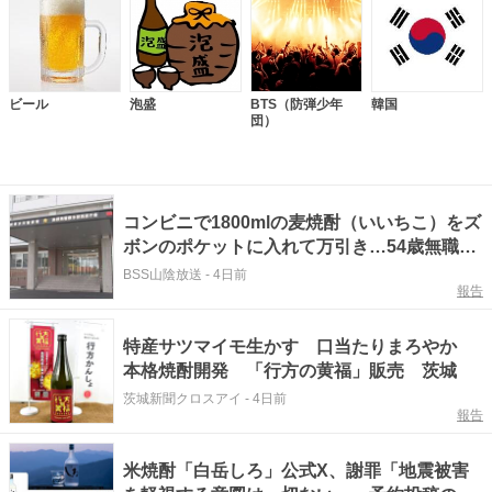
ビール
泡盛
BTS（防弾少年
韓国
団）
コンビニで1800mlの麦焼酎（いいちこ）をズ
ボンのポケットに入れて万引き…54歳無職の
男を逮捕 他の商品は会計していた 「覚え
BSS山陰放送
-
4日前
報告
ていない」容疑否認
特産サツマイモ生かす 口当たりまろやか
本格焼酎開発 「行方の黄福」販売 茨城
茨城新聞クロスアイ
-
4日前
報告
米焼酎「白岳しろ」公式X、謝罪「地震被害