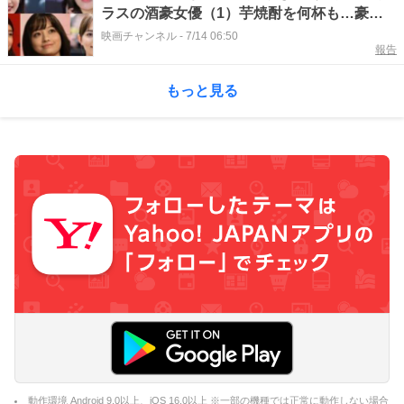
ラスの酒豪女優（1）芋焼酎を何杯も…豪快
な飲みっぷりが語り草に
映画チャンネル
-
7/14 06:50
報告
もっと見る
動作環境 Android 9.0以上、iOS 16.0以上 ※一部の機種では正常に動作しない場合