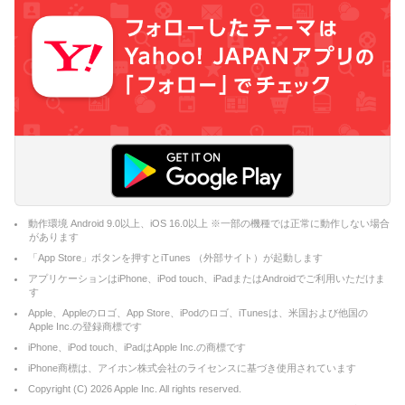
動作環境 Android 9.0以上、iOS 16.0以上 ※一部の機種では正常に動作しない場合
があります
「App Store」ボタンを押すとiTunes （外部サイト）が起動します
アプリケーションはiPhone、iPod touch、iPadまたはAndroidでご利用いただけま
す
Apple、Appleのロゴ、App Store、iPodのロゴ、iTunesは、米国および他国の
Apple Inc.の登録商標です
iPhone、iPod touch、iPadはApple Inc.の商標です
iPhone商標は、アイホン株式会社のライセンスに基づき使用されています
Copyright (C)
2026
Apple Inc. All rights reserved.