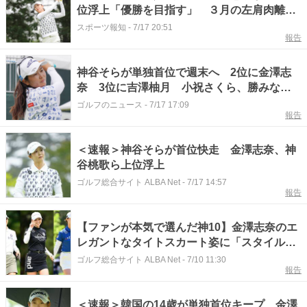
位浮上「優勝を目指す」 ３月の左肩肉離れ
でショット苦戦も「最近で一番良い」
スポーツ報知
-
7/17 20:51
報告
神谷そらが単独首位で週末へ 2位に金澤志
奈 3位に吉澤柚月 小祝さくら、勝みなみ
は37位で予選通過
ゴルフのニュース
-
7/17 17:09
報告
＜速報＞神谷そらが首位快走 金澤志奈、神
谷桃歌ら上位浮上
ゴルフ総合サイト ALBA Net
-
7/17 14:57
報告
【ファンが本気で選んだ神10】金澤志奈のエ
レガントなタイトスカート姿に「スタイルが
良くて脚がきれい」と視線釘付け！
ゴルフ総合サイト ALBA Net
-
7/10 11:30
報告
＜速報＞韓国の14歳が単独首位キープ 金澤