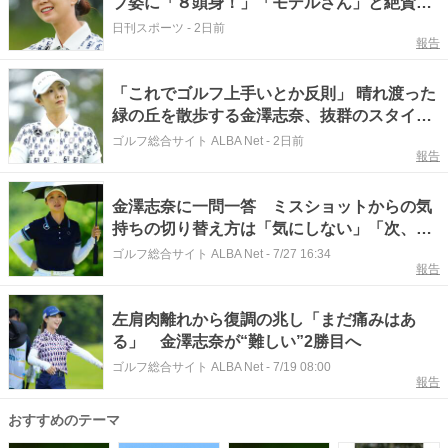
ブ姿に「８頭身！」「モデルさん」と絶賛の
声
日刊スポーツ
-
2日前
報告
「これでゴルフ上手いとか反則」 晴れ渡った
緑の丘を散歩する金澤志奈、抜群のスタイル
に「8頭身！」「可愛いにも程がある」
ゴルフ総合サイト ALBA Net
-
2日前
報告
金澤志奈に一問一答 ミスショットからの気
持ちの切り替え方は「気にしない」「次、頑
張りましょう」
ゴルフ総合サイト ALBA Net
-
7/27 16:34
報告
左肩肉離れから復調の兆し「まだ痛みはあ
る」 金澤志奈が“難しい”2勝目へ
ゴルフ総合サイト ALBA Net
-
7/19 08:00
報告
おすすめのテーマ