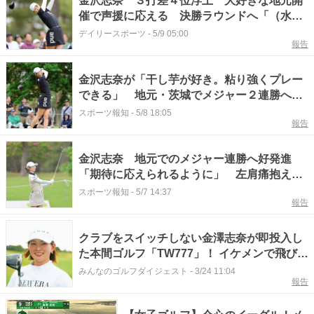
金沢志奈 ３打差４位浮上 大好きな地元開
催で声援に応える 決勝ラウンドへ「（水戸
納豆のように）粘り強くプレー」
デイリースポーツ
-
5/9 05:00
報告
金沢志奈が「干し芋が好き。粘り強くプレー
できる」 地元・茨城でメジャー２連勝へ３
差４位浮上
スポーツ報知
-
5/8 18:05
報告
金沢志奈 地元でのメジャー連勝へ好発進
「期待に応えられるように」 左肩痛抱えな
がら１アンダー
スポーツ報知
-
5/7 14:37
報告
クラブをスイッチしない金澤志奈が即投入し
た本間ゴルフ「TW777」！ イケメンで飛びも
抜群【What's in the Bag?ツアーの現場から
みんなのゴルフダイジェスト
-
3/24 11:04
報告
旬盛！】