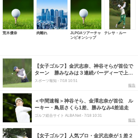
荒木優奈
肉離れ
JLPGAツアーチャ
テレサ・ルー
ンピオンシップ
【女子ゴルフ】金沢志奈、神谷そらが首位で
ターン 勝みなみは３連続バーディーで上位
浮上 明治安田レディス第３日
スポーツ報知
-
7/18 10:51
報告
＜中間速報＞神谷そら、金澤志奈が首位 ル
ーキー・鳥居さくら1差、勝みなみ4差追走
ゴルフ総合サイト ALBA Net
-
7/18 10:31
報告
【女子ゴルフ】人気プロ・金沢志奈が１差２