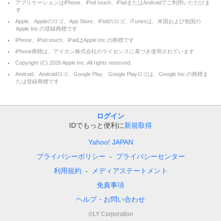
アプリケーションはiPhone、iPod touch、iPadまたはAndroidでご利用いただけま
す
Apple、Appleのロゴ、App Store、iPodのロゴ、iTunesは、米国および他国の
Apple Inc.の登録商標です
iPhone、iPod touch、iPadはApple Inc.の商標です
iPhone商標は、アイホン株式会社のライセンスに基づき使用されています
Copyright (C)
2026
Apple Inc. All rights reserved.
Android、Androidロゴ、Google Play、Google Playロゴは、Google Inc.の商標ま
たは登録商標です
ログイン
IDでもっと便利に
新規取得
Yahoo! JAPAN
プライバシーポリシー
プライバシーセンター
利用規約
メディアステートメント
免責事項
ヘルプ・お問い合わせ
©LY Corporation