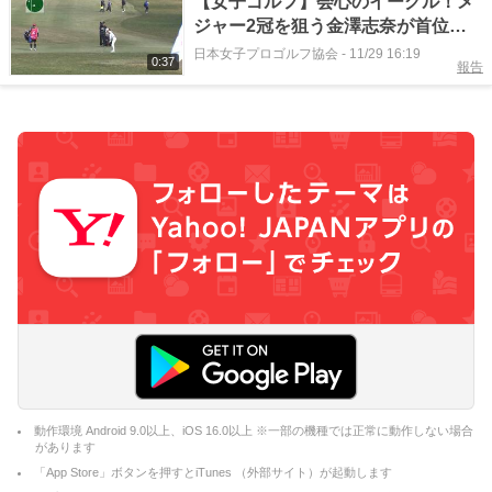
【女子ゴルフ】会心のイーグル！メ
ジャー2冠を狙う金澤志奈が首位タ
イで最終日へ！＜JLPGAツアーチャ
日本女子プロゴルフ協会
-
11/29 16:19
0:37
報告
ンピオンシップリコーカップ＞
動作環境 Android 9.0以上、iOS 16.0以上 ※一部の機種では正常に動作しない場合
があります
「App Store」ボタンを押すとiTunes （外部サイト）が起動します