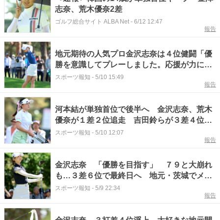
志奈、荒木優奈2差
ゴルフ総合サイト ALBA Net
-
6/12 12:47
報告
地元期待の人気プロ金沢志奈は４位健闘「優
勝を意識してプレーしました。応援が力にな
りました」
スポーツ報知
-
5/10 15:49
報告
河本結が単独首位で後半へ 金沢志奈、荒木
優奈が１差２位追走 吉田鈴らが３差４位の
大混戦
スポーツ報知
-
5/10 12:07
報告
金沢志奈 「優勝を目指す」 ７９と大崩れ
も…３差６位で最終日へ 地元・茨城でメジ
ャー２連勝狙う
スポーツ報知
-
5/9 22:34
報告