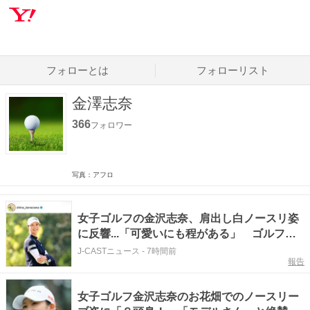
フォローとは
フォローリスト
金澤志奈
366
フォロワー
写真：アフロ
女子ゴルフの金沢志奈、肩出し白ノースリ姿
に反響...「可愛いにも程がある」 ゴルフウ
ェア姿と雰囲気変わって
J-CASTニュース
-
7時間前
報告
女子ゴルフ金沢志奈のお花畑でのノースリー