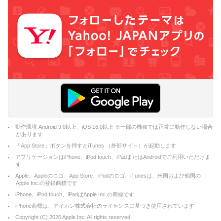
動作環境 Android 9.0以上、iOS 16.0以上 ※一部の機種では正常に動作しない場合
があります
「App Store」ボタンを押すとiTunes （外部サイト）が起動します
アプリケーションはiPhone、iPod touch、iPadまたはAndroidでご利用いただけま
す
Apple、Appleのロゴ、App Store、iPodのロゴ、iTunesは、米国および他国の
Apple Inc.の登録商標です
iPhone、iPod touch、iPadはApple Inc.の商標です
iPhone商標は、アイホン株式会社のライセンスに基づき使用されています
Copyright (C)
2026
Apple Inc. All rights reserved.