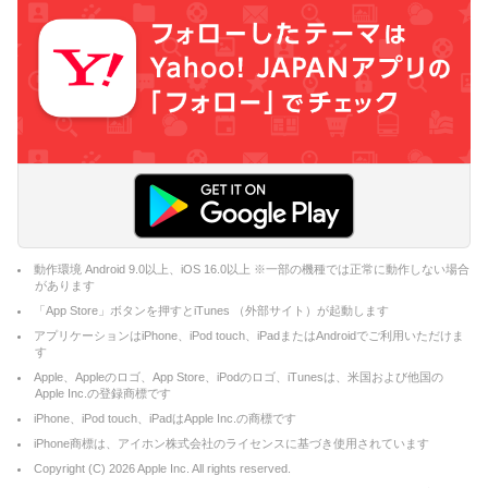
動作環境 Android 9.0以上、iOS 16.0以上 ※一部の機種では正常に動作しない場合
があります
「App Store」ボタンを押すとiTunes （外部サイト）が起動します
アプリケーションはiPhone、iPod touch、iPadまたはAndroidでご利用いただけま
す
Apple、Appleのロゴ、App Store、iPodのロゴ、iTunesは、米国および他国の
Apple Inc.の登録商標です
iPhone、iPod touch、iPadはApple Inc.の商標です
iPhone商標は、アイホン株式会社のライセンスに基づき使用されています
Copyright (C)
2026
Apple Inc. All rights reserved.