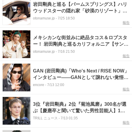
岩田剛典と巡る【パームスプリングス】ハリ
ウッドスターの隠れ家「砂漠のリゾート」最
旬アドレス
otonamuse.jp
-
7/25 18:50
報告
メキシカンな街並みに絶品タコス＆ロブスタ
ー！ 岩田剛典と巡るカリフォルニア【サンデ
ィエゴ】
otonamuse.jp
-
7/16 21:50
報告
GAN (岩田剛典)「Who's Next / RISE NOW」
インタビュー――GANとして譲れない覚悟と
決意で"新章"が始まる
encore
-
7/13 12:00
報告
3位『岩田剛典』2位『菊池風磨』300名が選
ぶ【慶應卒と聞いて驚いた男性芸能人】1位
に「高学歴なのも納得」「びっくり」
TRILL ニュース
-
7/13 01:35
報告