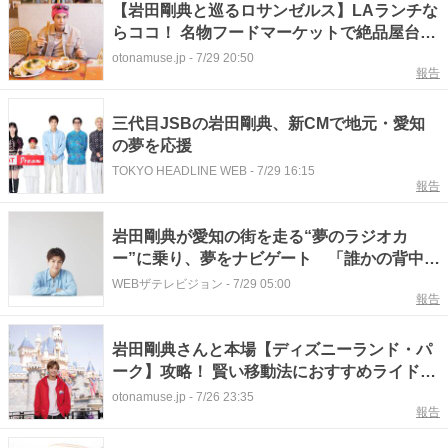
【岩田剛典と巡るロサンゼルス】LAランチな
らココ！ 名物フードマーケットで絶品屋台グ
ルメを堪能
otonamuse.jp
-
7/29 20:50
報告
三代目JSBの岩田剛典、新CMで地元・愛知
の夢を応援
TOKYO HEADLINE WEB
-
7/29 16:15
報告
岩田剛典が愛知の街を走る“夢のラジオカ
ー”に乗り、夢をナビゲート 「誰かの背中を
そっと押せる景色を届けられたら嬉しい」
WEBザテレビジョン
-
7/29 05:00
報告
岩田剛典さんと本場【ディズニーランド・パ
ーク】攻略！ 賢い移動法におすすめライド＆
グルメ8選
otonamuse.jp
-
7/26 23:35
報告