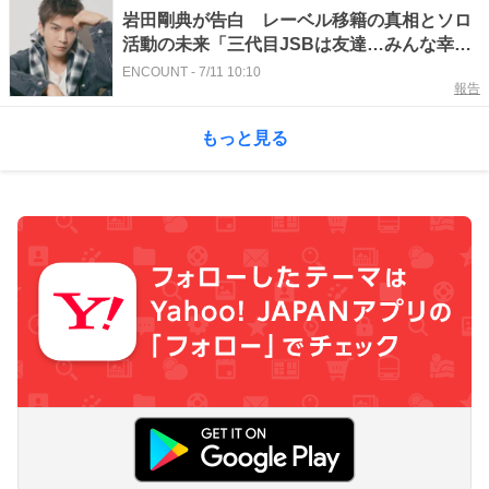
岩田剛典が告白 レーベル移籍の真相とソロ
活動の未来「三代目JSBは友達…みんな幸せ
になって」
ENCOUNT
-
7/11 10:10
報告
もっと見る