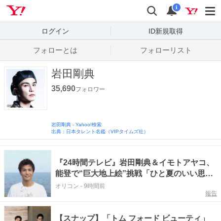
Yahoo! JAPAN
検索
通知数
i
ログイン
ID新規取得
フォローとは
フォローリスト
岩田剛典
35,690
フォロワー
岩田剛典
-
Yahoo!検索
出典：日本タレント名鑑（VIPタイムズ社）
『24時間テレビ』岩田剛典＆イモトアヤコ、
能登で“巨大地上絵”挑戦「ひと夏のいい思い
出を」【コメント全文】
オリコン
-
9時間前
報告
【スナップ】「トム フォード ビューティ」