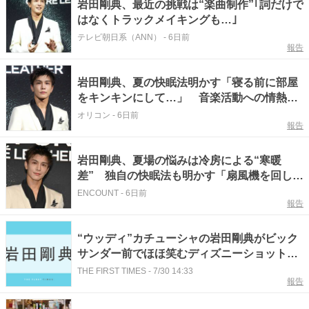
岩田剛典、最近の挑戦は“楽曲制作”｢詞だけで
はなくトラックメイキングも…｣
テレビ朝日系（ANN）
-
6日前
報告
岩田剛典、夏の快眠法明かす「寝る前に部屋
をキンキンにして…」 音楽活動への情熱も
吐露
オリコン
-
6日前
報告
岩田剛典、夏場の悩みは冷房による“寒暖
差” 独自の快眠法も明かす「扇風機を回しま
す」
ENCOUNT
-
6日前
報告
“ウッディ”カチューシャの岩田剛典がビック
サンダー前でほほ笑むディズニーショット公
開！キャラクターとのツーショットも「笑顔
THE FIRST TIMES
-
7/30 14:33
報告
の破壊力」「少年みたいに楽しんでる」「カ
チューシャ姿かわいい」