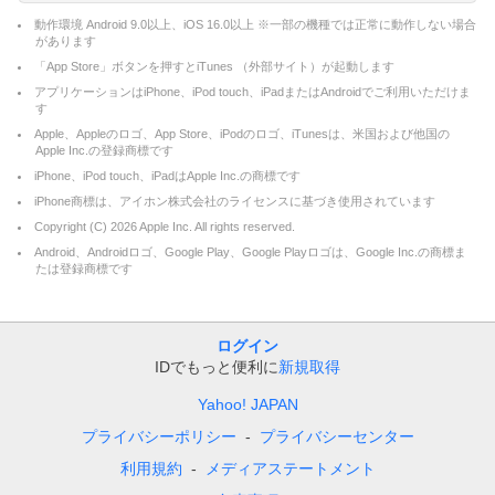
動作環境 Android 9.0以上、iOS 16.0以上 ※一部の機種では正常に動作しない場合
があります
「App Store」ボタンを押すとiTunes （外部サイト）が起動します
アプリケーションはiPhone、iPod touch、iPadまたはAndroidでご利用いただけま
す
Apple、Appleのロゴ、App Store、iPodのロゴ、iTunesは、米国および他国の
Apple Inc.の登録商標です
iPhone、iPod touch、iPadはApple Inc.の商標です
iPhone商標は、アイホン株式会社のライセンスに基づき使用されています
Copyright (C)
2026
Apple Inc. All rights reserved.
Android、Androidロゴ、Google Play、Google Playロゴは、Google Inc.の商標ま
たは登録商標です
ログイン
IDでもっと便利に
新規取得
Yahoo! JAPAN
プライバシーポリシー
プライバシーセンター
利用規約
メディアステートメント