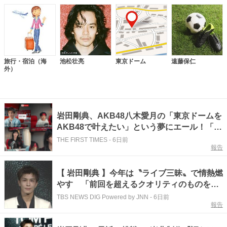
旅行・宿泊（海
池松壮亮
東京ドーム
遠藤保仁
外）
岩田剛典、AKB48八木愛月の「東京ドームを
AKB48で叶えたい」という夢にエール！「絶
対、叶います。心から応援しています本当
THE FIRST TIMES
-
6日前
報告
に」
【 岩田剛典 】今年は〝ライブ三昧〟で情熱燃
やす 「前回を超えるクオリティのものを届
けたい」
TBS NEWS DIG Powered by JNN
-
6日前
報告