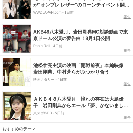
が“オンブレ レザー”のローンチイベント開
催 大谷亮平、岩田剛典ら来場
WWDJAPAN.com
-
1日前
報告
AKB48八木愛月、岩田剛典MC対談動画で東
京ドーム公演の夢告白！8月1日公開
Pop’n’Roll
-
4日前
報告
池松壮亮主演の映画「開戦前夜」本編映像
岩田剛典、中村蒼らがぶつかり合う
映画ナタリー
-
4日前
報告
ＡＫＢ４８八木愛月 憧れの存在は大島優
子 岩田剛典からエール「夢、かないました
ね」
東スポWEB
-
5日前
報告
おすすめのテーマ