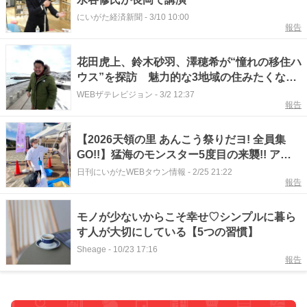
にいがた経済新聞
-
3/10 10:00
報告
花田虎上、鈴木砂羽、澤穂希が“憧れの移住ハ
ウス”を探訪 魅力的な3地域の住みたくなる
情報をリサーチ＜憧れ移住ハウス＞
WEBザテレビジョン
-
3/2 12:37
報告
【2026天領の里 あんこう祭りだヨ! 全員集
GO!!】猛海のモンスター5度目の来襲!! アン
コウ吊るし切り！「出雲崎あんこうの祭典」
日刊にいがたWEBタウン情報
-
2/25 21:22
報告
開催！
モノが少ないからこそ幸せ♡シンプルに暮ら
す人が大切にしている【5つの習慣】
Sheage
-
10/23 17:16
報告