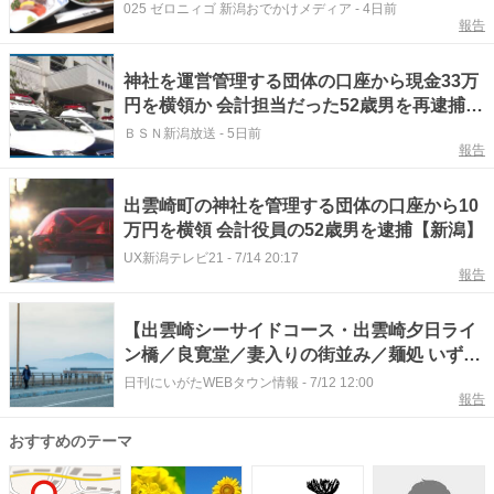
SHi-ON（シオン）」
025 ゼロニィゴ 新潟おでかけメディア
-
4日前
報告
神社を運営管理する団体の口座から現金33万
円を横領か 会計担当だった52歳男を再逮捕
新潟・十日町市
ＢＳＮ新潟放送
-
5日前
報告
出雲崎町の神社を管理する団体の口座から10
万円を横領 会計役員の52歳男を逮捕【新潟】
UX新潟テレビ21
-
7/14 20:17
報告
【出雲崎シーサイドコース・出雲崎夕日ライ
ン橋／良寛堂／妻入りの街並み／麺処 いずも
屋】日本海の潮騒を感じながら歩ける8キロ
日刊にいがたWEBタウン情報
-
7/12 12:00
報告
のウォーキングコースをご紹介します｜出雲
崎市
おすすめのテーマ