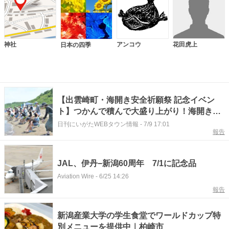
神社
アンコウ
花田虎上
日本の四季
【出雲崎町・海開き安全祈願祭 記念イベン
ト】つかんで積んで大盛り上がり！海開きフ
ェスタ
日刊にいがたWEBタウン情報
-
7/9 17:01
報告
JAL、伊丹−新潟60周年 7/1に記念品
Aviation Wire
-
6/25 14:26
報告
新潟産業大学の学生食堂でワールドカップ特
別メニューを提供中｜柏崎市