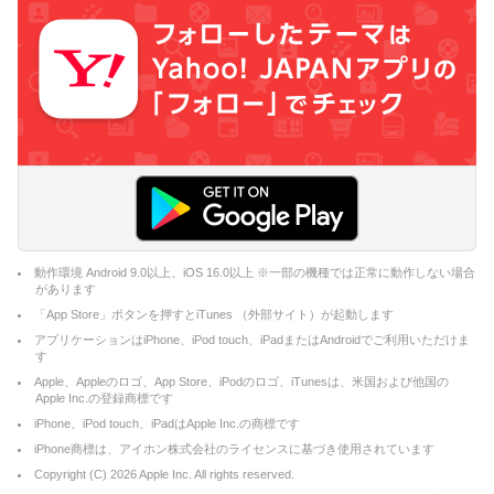
動作環境 Android 9.0以上、iOS 16.0以上 ※一部の機種では正常に動作しない場合
があります
「App Store」ボタンを押すとiTunes （外部サイト）が起動します
アプリケーションはiPhone、iPod touch、iPadまたはAndroidでご利用いただけま
す
Apple、Appleのロゴ、App Store、iPodのロゴ、iTunesは、米国および他国の
Apple Inc.の登録商標です
iPhone、iPod touch、iPadはApple Inc.の商標です
iPhone商標は、アイホン株式会社のライセンスに基づき使用されています
Copyright (C)
2026
Apple Inc. All rights reserved.