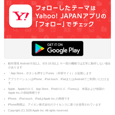
動作環境 Android 9.0以上、iOS 16.0以上 ※一部の機種では正常に動作しない場合
があります
「App Store」ボタンを押すとiTunes （外部サイト）が起動します
アプリケーションはiPhone、iPod touch、iPadまたはAndroidでご利用いただけま
す
Apple、Appleのロゴ、App Store、iPodのロゴ、iTunesは、米国および他国の
Apple Inc.の登録商標です
iPhone、iPod touch、iPadはApple Inc.の商標です
iPhone商標は、アイホン株式会社のライセンスに基づき使用されています
Copyright (C)
2026
Apple Inc. All rights reserved.