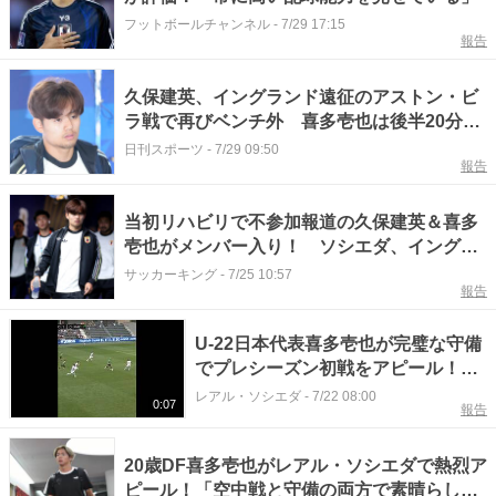
フットボールチャンネル
-
7/29 17:15
報告
久保建英、イングランド遠征のアストン・ビ
ラ戦で再びベンチ外 喜多壱也は後半20分か
ら出場
日刊スポーツ
-
7/29 09:50
報告
当初リハビリで不参加報道の久保建英＆喜多
壱也がメンバー入り！ ソシエダ、イングラ
ンド遠征の招集リストを発表
サッカーキング
-
7/25 10:57
報告
U-22日本代表喜多壱也が完璧な守備
でプレシーズン初戦をアピール！
【レアル・ソシエダ】
レアル・ソシエダ
-
7/22 08:00
0:07
報告
20歳DF喜多壱也がレアル・ソシエダで熱烈ア
ピール！「空中戦と守備の両方で素晴らしい