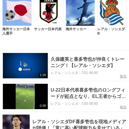
海外サッカー日本
サッカー日本代表
海外サッカー
レアル・ソシエダ
人選手
B
久保建英と喜多壱也が仲良くトレー
ニング！【レアル・ソシエダ】
レアル・ソシエダ
-
7/31 08:00
1:18
報告
U-22日本代表喜多壱也のロングフィ
ードが起点となり、EL王者からゴー
ルを奪う！【レアル・ソシエダ】
レアル・ソシエダ
-
7/30 08:00
0:39
報告
レアル・ソシエダDF喜多壱也を現地メディア
が評価！「常に高い配球能力を見せている」