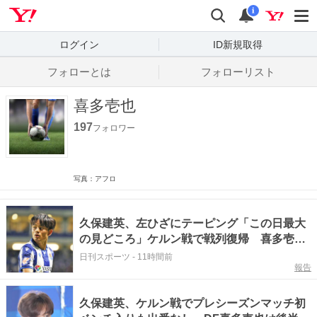
Yahoo! JAPAN
検索
通知数
i
ログイン
ID新規取得
フォローとは
フォローリスト
喜多壱也
197
フォロワー
写真：アフロ
久保建英、左ひざにテーピング「この日最大
の見どころ」ケルン戦で戦列復帰 喜多壱也
は出番なし
日刊スポーツ
-
11時間前
報告
久保建英、ケルン戦でプレシーズンマッチ初