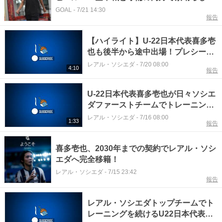
印象を与えた」
GOAL
-
7/21 14:30
報告
【ハイライト】U-22日本代表喜多壱
也も後半から途中出場！プレシーズ
ン初戦をドローで終える【レアル・
レアル・ソシエダ
-
7/20 08:00
4:10
報告
ソシエダ】
U-22日本代表喜多壱也が日々ソシエ
ダファーストチームでトレーニング
を積む！【レアル・ソシエダ】
レアル・ソシエダ
-
7/16 08:00
1:33
報告
喜多壱也、2030年までの契約でレアル・ソシ
エダへ完全移籍！
レアル・ソシエダ
-
7/15 23:42
報告
レアル・ソシエダトップチームでト
レーニングを続けるU22日本代表喜