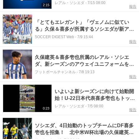
多壱也【レアル・ソシエダ】
レアル・ソシエダ
-
7/15 08:00
2:15
報告
「とてもエレガント」「ヴェノムに似てい
る」久保＆喜多が所属するソシエダが新アウ
ェーユニを発表。ファン唸る「本当に綺麗」
SOCCER DIGEST Web
-
7/9 15:44
報告
久保建英＆喜多壱也所属のレアル・ソシエ
ダ、新シーズンのアウェイユニフォームを発
表！ブラックを基調とした1枚に
フットボールチャンネル
-
7/8 19:13
報告
いよいよ新シーズンに向けて始動開
始！U-22日本代表喜多壱也もトップ
チームでスタート！【レアル・ソシ
レアル・ソシエダ
-
7/5 08:00
0:23
報告
エダ】
ソシエダ、4日始動のトップチームにDF喜多
壱也を招集！ 北中米W杯出場の久保建英の