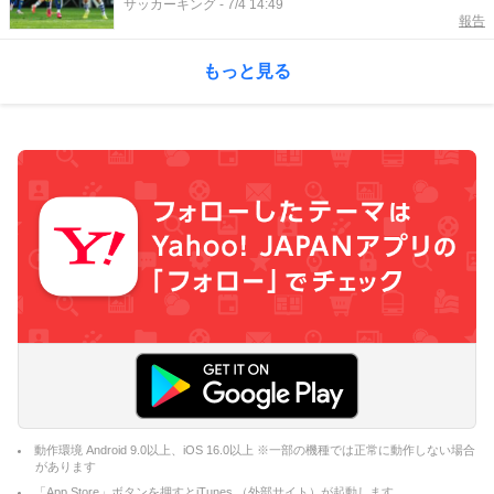
合流日は未定
サッカーキング
-
7/4 14:49
報告
もっと見る
動作環境 Android 9.0以上、iOS 16.0以上 ※一部の機種では正常に動作しない場合
があります
「App Store」ボタンを押すとiTunes （外部サイト）が起動します