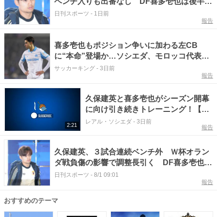
ベンチ入りも出番なし DF喜多壱也は後半途
中出場
日刊スポーツ
-
1日前
報告
喜多壱也もポジション争いに加わる左CB
に“本命”登場か…ソシエダ、モロッコ代表の
30歳の2度目の獲得に近づく
サッカーキング
-
3日前
報告
久保建英と喜多壱也がシーズン開幕
に向け引き続きトレーニング！【レ
アル・ソシエダ】
レアル・ソシエダ
-
3日前
2:21
報告
久保建英、３試合連続ベンチ外 Ｗ杯オラン
ダ戦負傷の影響で調整長引く DF喜多壱也も
出番なし
日刊スポーツ
-
8/1 09:01
報告
おすすめのテーマ