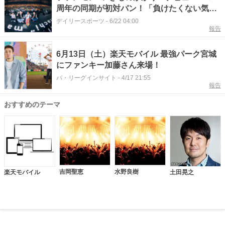
周年の同期が初対バン！「負けたくない気持
ちが原動力」
デイリースポーツ
-
6/22 04:00
報告
6月13日（土）楽天モバイル 最強パーク宮城
にファンキー加藤さん来場！
パ・リーグインサイト
-
4/17 21:55
報告
おすすめのテーマ
吉岡聖恵
水野良樹
楽天モバイル
土田晃之