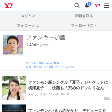
Yahoo! JAPAN
検索
通知数
i
ログイン
ID新規取得
フォローとは
フォローリスト
ファンキー加藤
1,404
フォロワー
ファンキー加藤
-
Yahoo!検索
出典：日本タレント名鑑（VIPタイムズ社）
ファンモン新シングル「夏子」ジャケットに
横澤夏子！ 快諾も「荒めのドッキリなんじ
ゃないかと」
デイリースポーツ
-
7/20 04:00
報告
ファンモン×いきものがかり デビュー２０