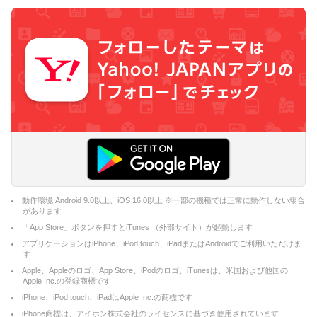
動作環境 Android 9.0以上、iOS 16.0以上 ※一部の機種では正常に動作しない場合
があります
「App Store」ボタンを押すとiTunes （外部サイト）が起動します
アプリケーションはiPhone、iPod touch、iPadまたはAndroidでご利用いただけま
す
Apple、Appleのロゴ、App Store、iPodのロゴ、iTunesは、米国および他国の
Apple Inc.の登録商標です
iPhone、iPod touch、iPadはApple Inc.の商標です
iPhone商標は、アイホン株式会社のライセンスに基づき使用されています