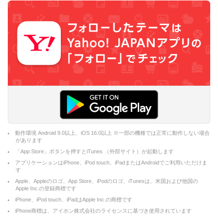
動作環境 Android 9.0以上、iOS 16.0以上 ※一部の機種では正常に動作しない場合
があります
「App Store」ボタンを押すとiTunes （外部サイト）が起動します
アプリケーションはiPhone、iPod touch、iPadまたはAndroidでご利用いただけま
す
Apple、Appleのロゴ、App Store、iPodのロゴ、iTunesは、米国および他国の
Apple Inc.の登録商標です
iPhone、iPod touch、iPadはApple Inc.の商標です
iPhone商標は、アイホン株式会社のライセンスに基づき使用されています