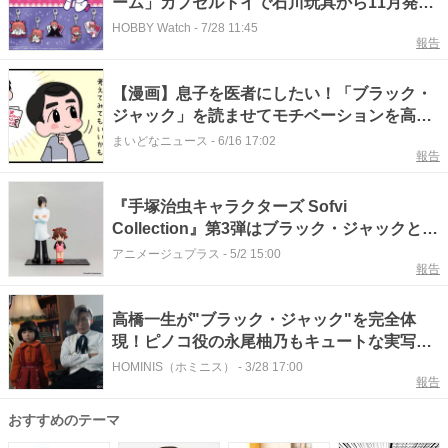
ーム」カプセルトイで石川玩具から11月発
売。カニカン付きの全5種を展開
HOBBY Watch
-
7/28 11:45
報告
【漫画】息子を医者にしたい！「ブラック・
ジャック」を読ませてモチベーションを高め
た母 しかしある一言で膝から転げ落ちて…
まいどなニュース
-
6/16 17:02
報告
『手塚治虫キャラクターズ Sofvi
Collection』第3弾はブラック・ジャックとピ
ノコ
アニメージュプラス
-
5/2 15:00
報告
高橋一生が"ブラック・ジャック"を完全体
現！ピノコ役の永尾柚乃もキュートな実写版
「ブラック・ジャック」
HOMINIS（ホミニス）
-
3/28 17:00
報告
おすすめのテーマ