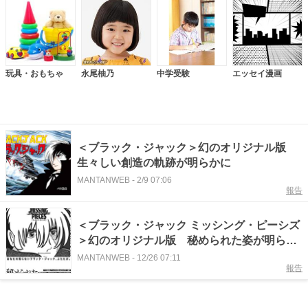
玩具・おもちゃ
永尾柚乃
中学受験
エッセイ漫画
＜ブラック・ジャック＞幻のオリジナル版
生々しい創造の軌跡が明らかに
MANTANWEB
-
2/9 07:06
報告
＜ブラック・ジャック ミッシング・ピーシズ
＞幻のオリジナル版 秘められた姿が明らか
に 「Second Operation」2026年2月発売
MANTANWEB
-
12/26 07:11
報告