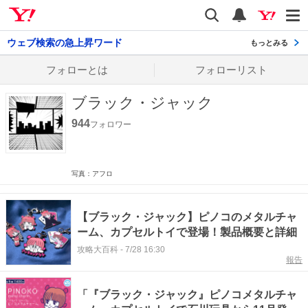
Yahoo! JAPAN
検索
通知数
ウェブ検索の急上昇ワード
もっとみる
フォローとは
フォローリスト
ブラック・ジャック
944
フォロワー
写真：アフロ
【ブラック・ジャック】ピノコのメタルチャ
ーム、カプセルトイで登場！製品概要と詳細
攻略大百科
-
7/28 16:30
報告
「『ブラック・ジャック』ピノコメタルチャ