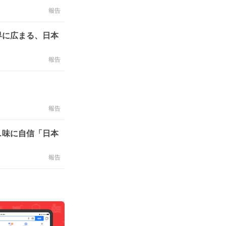
報告
界に広まる、日本
報告
報告
…味に自信「日本
報告