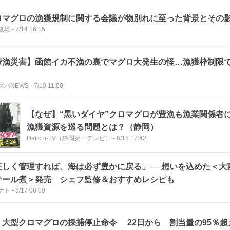
ロマグロの漁獲規制に関する会議が物別れに至った背景とその
俊雄
-
7/14 16:15
豊漁災害】函館イカ不漁の裏でマグロ大発生の怪…漁獲枠制限
ズバNEWS
-
7/10 11:00
【なぜ】“黒いダイヤ”クロマグロが豊漁も漁業関係者
漁獲資源を巡る問題とは？（静岡）
Daiichi-TV（静岡第一テレビ）
-
6/18 17:42
6:24
正しく管理すれば、海は必ず豊かに戻る」──想いを込めた＜大
テール煮＞発売 シェフ監修＆おすすめレシピも
ナト
-
6/17 08:00
、大型クロマグロの採捕停止命令 22日から 割当量の95％超