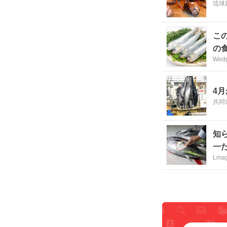
琉球
こ
の
We
4
共同
知
一
Lmag