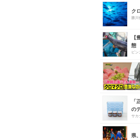
ク
勝川
【
態
ピン
「
の
サカ
県