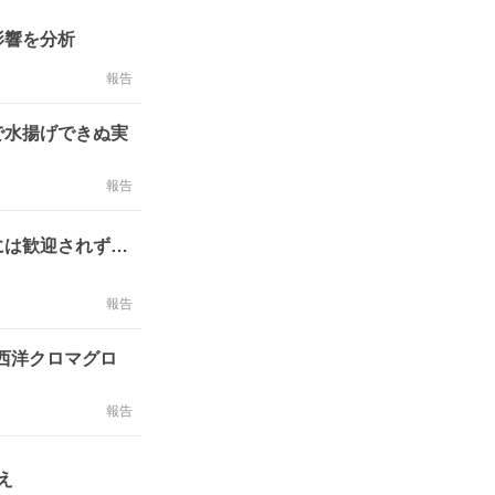
影響を分析
報告
で水揚げできぬ実
報告
には歓迎されず…
報告
西洋クロマグロ
報告
え