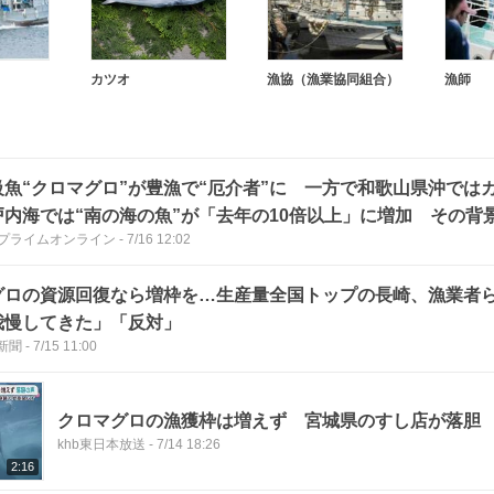
カツオ
漁協（漁業協同組合）
漁師
級魚“クロマグロ”が豊漁で“厄介者”に 一方で和歌山県沖で
戸内海では“南の海の魚”が「去年の10倍以上」に増加 その背
Nプライムオンライン
-
7/16 12:02
グロの資源回復なら増枠を…生産量全国トップの長崎、漁業者
我慢してきた」「反対」
新聞
-
7/15 11:00
クロマグロの漁獲枠は増えず 宮城県のすし店が落胆
khb東日本放送
-
7/14 18:26
2:16