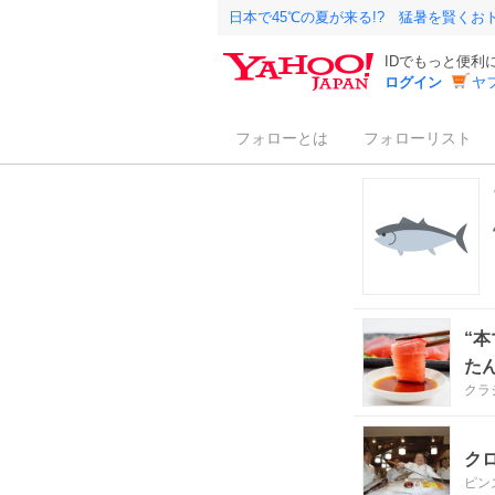
日本で45℃の夏が来る!? 猛暑を賢く
IDでもっと便利
ログイン
ヤ
フォローとは
フォローリスト
“
たん
クラ
ク
ピン