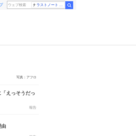
プ
ラストノート 内田有紀
検索
写真：アフロ
に「えっそうだっ
報告
理由