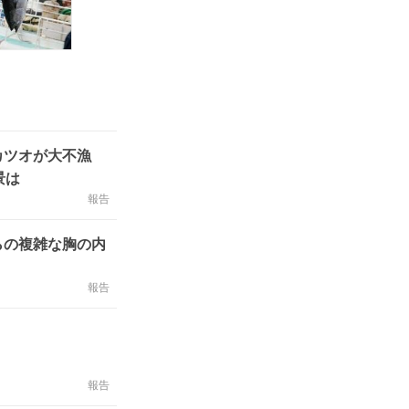
はカツオが大不漁
景は
報告
らの複雑な胸の内
報告
報告