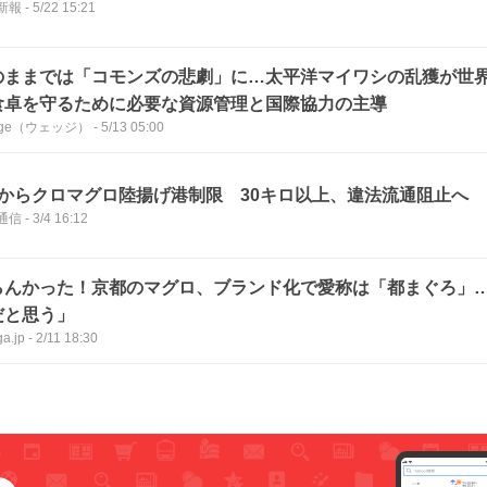
新報
-
5/22 15:21
のままでは「コモンズの悲劇」に…太平洋マイワシの乱獲が世
食卓を守るために必要な資源管理と国際協力の主導
dge（ウェッジ）
-
5/13 05:00
月からクロマグロ陸揚げ港制限 30キロ以上、違法流通阻止へ
通信
-
3/4 16:12
らんかった！京都のマグロ、ブランド化で愛称は「都まぐろ」
だと思う」
a.jp
-
2/11 18:30