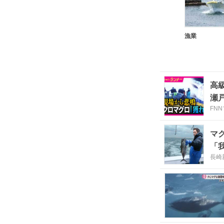
漁業
高
瀬
FN
マ
「
長崎