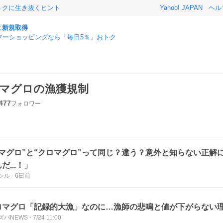
おトクに生き抜くヒント
Yahoo! JAPAN
ヘル
に
新規取得
フーショッピングなら「毎日5％」おトク
マグロの漁獲規制
477
フォロワー
本マグロ”と“クロマグロ”って同じ？違う？意外と知らない正解
だ...！」
シル
-
6日前
ロマグロ「記録的大漁」なのに…漁師の悲鳴と値が下がらない
ズバNEWS
-
7/24 11:00