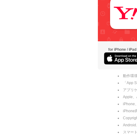
for iPhone / iPad
動作環境
「App
アプリケー
Apple
iPhone
iPho
Copyrig
Andro
スマー