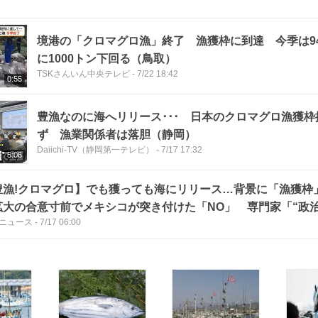
境港の「クロマグロ漁」終了 漁獲枠に到達 今季は94
に1000トン下回る（鳥取）
TSKさんいん中央テレビ
-
7/22 18:42
0:55
豊漁なのに海へリリース･･･ 日本のクロマグロ漁獲
ず 漁業関係者は落胆（静岡）
Daiichi-TV（静岡第一テレビ）
-
7/17 17:32
5:06
豊漁!クロマグロ】でも獲っても海にリリース…背景に「漁獲
拡大の合意寸前でメキシコが突き付けた「NO」 専門家「“政
Sニュース
-
7/17 06:00
マグロが使われた可能性」マグロの今後は?