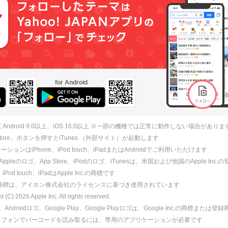
for Android
 Android 9.0以上、iOS 16.0以上 ※一部の機種では正常に動作しない場合がありま
 Store」ボタンを押すとiTunes （外部サイト）が起動します
ションはiPhone、iPod touch、iPadまたはAndroidでご利用いただけます
、Appleのロゴ、App Store、iPodのロゴ、iTunesは、米国および他国のApple Inc
、iPod touch、iPadはApple Inc.の商標です
ne商標は、アイホン株式会社のライセンスに基づき使用されています
ht (C)
2026
Apple Inc. All rights reserved.
id、Androidロゴ、Google Play、Google Playロゴは、Google Inc.の商標または
トフォンでバーコードを読み取るには、専用のアプリケーションが必要です