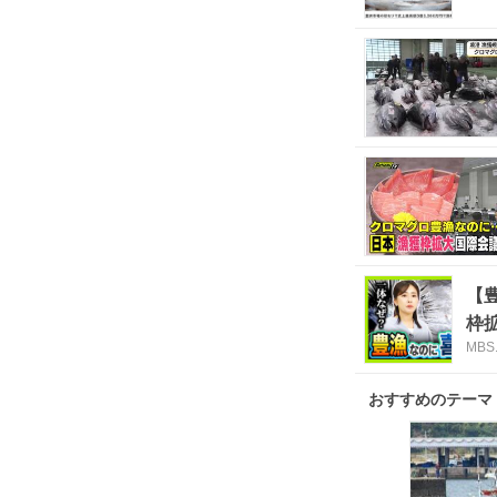
【
枠
MB
て
おすすめのテーマ