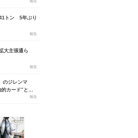
報告
1トン 5年ぶり
報告
枠拡大主張通ら
報告
枠」のジレンマ
治的カード”とし
報告