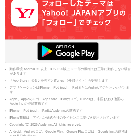
動作環境 Android 9.0以上、iOS 16.0以上 ※一部の機種では正常に動作しない場合
があります
「App Store」ボタンを押すとiTunes （外部サイト）が起動します
アプリケーションはiPhone、iPod touch、iPadまたはAndroidでご利用いただけま
す
Apple、Appleのロゴ、App Store、iPodのロゴ、iTunesは、米国および他国の
Apple Inc.の登録商標です
iPhone、iPod touch、iPadはApple Inc.の商標です
iPhone商標は、アイホン株式会社のライセンスに基づき使用されています
Copyright (C)
2026
Apple Inc. All rights reserved.
Android、Androidロゴ、Google Play、Google Playロゴは、Google Inc.の商標ま
たは登録商標です