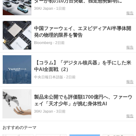
ターが初の10万台突破、独走態勢鮮明に
36Kr Japan
-
1日前
報告
中国ファーウェイ、エヌビディアAI半導体開
発の物理的限界を警告
Bloomberg
-
2日前
報告
【コラム】「デジタル核兵器」を手にした米
中AI全面戦（2）
中央日報日本語版
-
2日前
報告
製品未公開でも評価額1700億円へ、ファーウ
ェイ「天才少年」が挑む身体性AI
36Kr Japan
-
3日前
報告
おすすめのテーマ