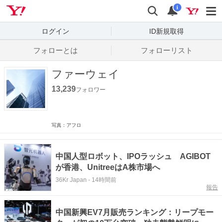
Yahoo! JAPAN
検索
通知数
i
ログイン
ID新規取得
フォローとは
フォローリスト
ファーウェイ
13,239
フォロワー
写真：アフロ
中国人型ロボット、IPOラッシュ AGIBOT
が香港、UnitreeはA株市場へ
36Kr Japan
-
14時間前
報告
中国新興EV7月販売ランキング：リープモー