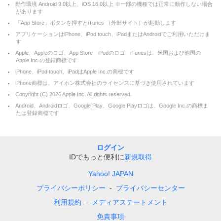
動作環境 Android 9.0以上、iOS 16.0以上 ※一部の機種では正常に動作しない場合
があります
「App Store」ボタンを押すとiTunes （外部サイト）が起動します
アプリケーションはiPhone、iPod touch、iPadまたはAndroidでご利用いただけま
す
Apple、Appleのロゴ、App Store、iPodのロゴ、iTunesは、米国および他国の
Apple Inc.の登録商標です
iPhone、iPod touch、iPadはApple Inc.の商標です
iPhone商標は、アイホン株式会社のライセンスに基づき使用されています
Copyright (C)
2026
Apple Inc. All rights reserved.
Android、Androidロゴ、Google Play、Google Playロゴは、Google Inc.の商標ま
たは登録商標です
ログイン
IDでもっと便利に
新規取得
Yahoo! JAPAN
プライバシーポリシー
プライバシーセンター
利用規約
メディアステートメント
免責事項