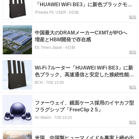
「HUAWEI WiFi BE3」に新色ブラックモデ
ルを追加
ITmedia PC USER
-
6日前
報告
中国最大のDRAMメーカーCXMTがIPOへ
増産とHBM開発で存在感
EE Times Japan
-
6日前
報告
Wi-Fi 7ルーター「HUAWEI WiFi BE3」に新
色ブラック、高速通信と安定した接続性能を
手頃な価格で
BCN
-
7/30 15:00
報告
ファーウェイ、鏡面ケース採用のイヤカフ型
フラグシップ「FreeClip 2 S」
AV Watch
-
7/30 14:25
報告
米国、中国製ヒューマノイドを事実上締め出