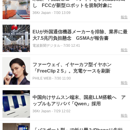
し FCCが新型ロボットを規制対象に
36Kr Japan
-
7/30 13:09
報告
EUが外国通信機器メーカーを排除、業界に最
大7.5兆円負担懸念 GSMAが報告書
電波新聞デジタル
-
7/30 12:41
報告
ファーウェイ、イヤーカフ型イヤホン
「FreeClip 2 S」。充電ケースを刷新
PHILE WEB
-
7/30 11:00
報告
中国向けサムスン端末、国産LLM搭載へ ア
ップルもアリババ「Qwen」採用
36Kr Japan
-
7/29 12:02
報告