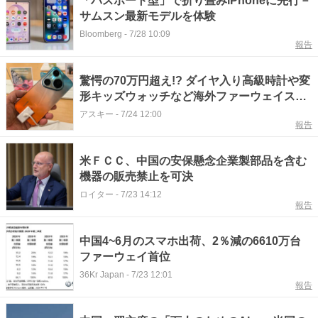
「パスポート型」で折り畳みiPhoneに先行－
サムスン最新モデルを体験
Bloomberg
-
7/28 10:09
報告
驚愕の70万円超え!? ダイヤ入り高級時計や変
形キッズウォッチなど海外ファーウェイスト
アがカオスだった
アスキー
-
7/24 12:00
報告
米ＦＣＣ、中国の安保懸念企業製部品を含む
機器の販売禁止を可決
ロイター
-
7/23 14:12
報告
中国4~6月のスマホ出荷、2％減の6610万台
ファーウェイ首位
36Kr Japan
-
7/23 12:01
報告