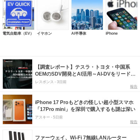
電気自動車（EV）
イヤホン
AI半導体
iPhone
【調査レポート】テスラ・トヨタ・中国系
OEMのSDV開発とAI活用～AI-DVをリードす
る先進企業の最前線～
レスポンス
-
3日前
報告
iPhone 17 Proもどきの怪しい超小型スマホ
「17Pro mini」を深圳で購入するも謎は深い
アスキー
-
5日前
報告
ファーウェイ、Wi-Fi 7無線LANルーター