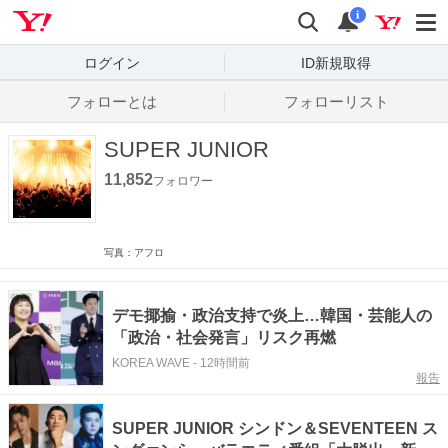
Yahoo! JAPAN
検索
通知数
i
ログイン
ID新規取得
フォローとは
フォローリスト
SUPER JUNIOR
11,852
フォロワー
写真：アフロ
デモ揶揄・政治支持で炎上…韓国・芸能人の
「政治・社会発言」リスク再燃
KOREA WAVE
-
12時間前
報告
SUPER JUNIOR シンドン＆SEVENTEEN ス