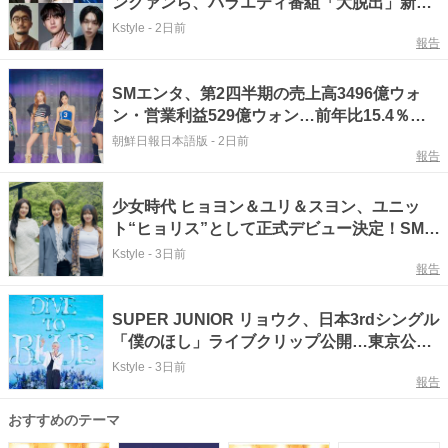
ングァンら、バラエティ番組「大脱出」新シ
ーズンに出演決定
Kstyle
-
2日前
報告
SMエンタ、第2四半期の売上高3496億ウォ
ン・営業利益529億ウォン…前年比15.4％・
11.0％増
朝鮮日報日本語版
-
2日前
報告
少女時代 ヒョヨン＆ユリ＆スヨン、ユニッ
ト“ヒョリス”として正式デビュー決定！SMが
下半期の計画を公開
Kstyle
-
3日前
報告
SUPER JUNIOR リョウク、日本3rdシングル
「僕のほし」ライブクリップ公開…東京公演
にも期待
Kstyle
-
3日前
報告
おすすめのテーマ