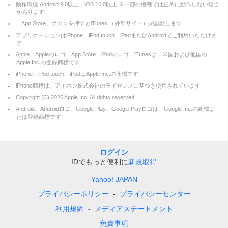
動作環境 Android 9.0以上、iOS 16.0以上 ※一部の機種では正常に動作しない場合
があります
「App Store」ボタンを押すとiTunes （外部サイト）が起動します
アプリケーションはiPhone、iPod touch、iPadまたはAndroidでご利用いただけま
す
Apple、Appleのロゴ、App Store、iPodのロゴ、iTunesは、米国および他国の
Apple Inc.の登録商標です
iPhone、iPod touch、iPadはApple Inc.の商標です
iPhone商標は、アイホン株式会社のライセンスに基づき使用されています
Copyright (C)
2026
Apple Inc. All rights reserved.
Android、Androidロゴ、Google Play、Google Playロゴは、Google Inc.の商標ま
たは登録商標です
ログイン
IDでもっと便利に
新規取得
Yahoo! JAPAN
プライバシーポリシー
プライバシーセンター
利用規約
メディアステートメント
免責事項