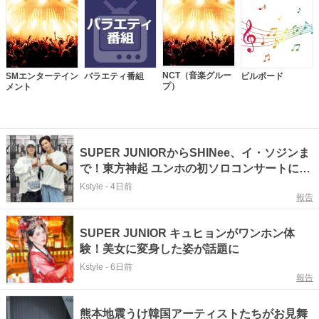
NCT（音楽グルー
SMエンターテイン
バラエティ番組
ビルボード
プ）
メント
SUPER JUNIORからSHINee、イ・ソジンま
で！東方神起 ユンホの初ソロコンサートに豪
華芸能人が集結
Kstyle
-
4日前
報告
SUPER JUNIOR キュヒョンがワンホン体
験！美女に変身した姿が話題に
Kstyle
-
6日前
報告
熊本地震うけ韓国アーティストたちがお見舞