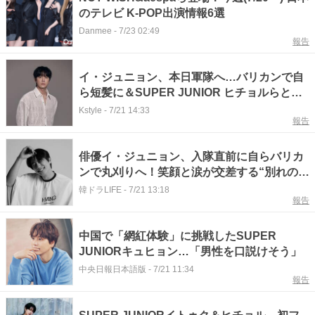
のテレビ K-POP出演情報6選
Danmee
-
7/23 02:49
報告
イ・ジュニョン、本日軍隊へ…バリカンで自
ら短髪に＆SUPER JUNIOR ヒチョルらとの
記念ショットも
Kstyle
-
7/21 14:33
報告
俳優イ・ジュニョン、入隊直前に自らバリカ
ンで丸刈りへ！笑顔と涙が交差する“別れの様
子”【PHOTO】
韓ドラLIFE
-
7/21 13:18
報告
中国で「網紅体験」に挑戦したSUPER
JUNIORキュヒョン…「男性を口説けそう」
中央日報日本語版
-
7/21 11:34
報告