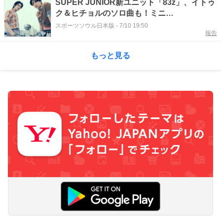
SUPER JUNIOR新ユニット「83z」、イトゥ
ク＆ヒチョルのソロ曲も！ミニ
AL『Promise』に期待
スポーツソウル日本版
-
7/10 19:50
報告
もっと見る