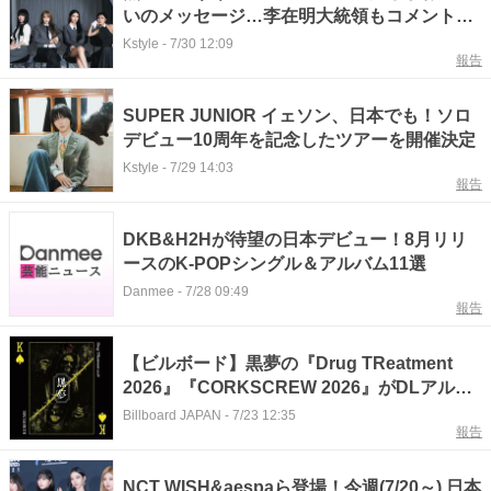
いのメッセージ…李在明大統領もコメント発
表
Kstyle
-
7/30 12:09
報告
SUPER JUNIOR イェソン、日本でも！ソロ
デビュー10周年を記念したツアーを開催決定
Kstyle
-
7/29 14:03
報告
DKB&H2Hが待望の日本デビュー！8月リリ
ースのK-POPシングル＆アルバム11選
Danmee
-
7/28 09:49
報告
【ビルボード】黒夢の『Drug TReatment
2026』『CORKSCREW 2026』がDLアルバ
ム1位＆2位を独占
Billboard JAPAN
-
7/23 12:35
報告
NCT WISH&aespaら登場！今週(7/20～) 日本