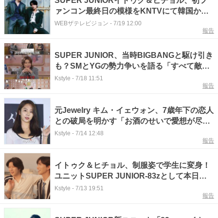
SUPER JUNIORイトゥク＆ヒチョル、初フ
ァンコン最終日の模様をKNTVにて韓国から
生中継
WEBザテレビジョン
-
7/19 12:00
報告
SUPER JUNIOR、当時BIGBANGと駆け引き
も？SMとYGの勢力争いを語る「すべて敵だ
った」
Kstyle
-
7/18 11:51
報告
元Jewelry キム・イェウォン、7歳年下の恋人
との破局を明かす「お酒のせいで愛想が尽き
た」
Kstyle
-
7/14 12:48
報告
イトゥク＆ヒチョル、制服姿で学生に変身！
ユニットSUPER JUNIOR-83zとして本日デ
ビュー…タイトル曲「Promise」MV公開
Kstyle
-
7/13 19:51
報告