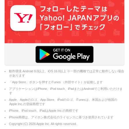
動作環境 Android 9.0以上、iOS 16.0以上 ※一部の機種では正常に動作しない場合
があります
「App Store」ボタンを押すとiTunes （外部サイト）が起動します
アプリケーションはiPhone、iPod touch、iPadまたはAndroidでご利用いただけま
す
Apple、Appleのロゴ、App Store、iPodのロゴ、iTunesは、米国および他国の
Apple Inc.の登録商標です
iPhone、iPod touch、iPadはApple Inc.の商標です
iPhone商標は、アイホン株式会社のライセンスに基づき使用されています
Copyright (C)
2026
Apple Inc. All rights reserved.