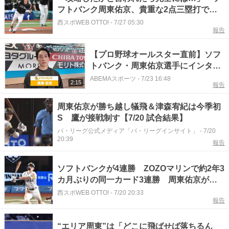
フトバンク周東佑京、貴重な2点三塁打で勝
利に貢献も 天敵右腕への警戒は解かず
西スポWEB OTTO!
-
7/27 05:30
報告
【プロ野球オールスター直前】ソフ
トバンク・周東佑京選手にインタビ
ュー!｜7月28日(火)・29日(水) ホー
ABEMAスポーツ
-
7/23 16:48
2:15
報告
ムランダービーから試合終了まで
ABEMAで完全無料生中継！
周東佑京が勝ち越し犠飛＆津森宥紀は今季初
S 鷹が接戦制す【7/20 試合結果】
パ・リーグ公式メディア「パ・リーグインサイト」
-
7/20
20:39
報告
ソフトバンクが4連勝 ZOZOマリンで約2年3
カ月ぶりの同一カード3連勝 周東佑京が決
勝犠飛 津森宥紀が395日ぶりセーブ
西スポWEB OTTO!
-
7/20 20:33
報告
“エリア周東”は「どこに飛ばせば落ちるん