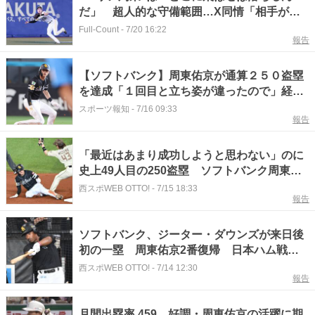
だ」 超人的な守備範囲…X同情「相手が気
の毒」
Full-Count
-
7/20 16:22
報告
【ソフトバンク】周東佑京が通算２５０盗塁
を達成「１回目と立ち姿が違ったので」経験
詰まった抜群のスタートで二盗成功
スポーツ報知
-
7/16 09:33
報告
「最近はあまり成功しようと思わない」のに
史上49人目の250盗塁 ソフトバンク周東佑
京が8年間で磨き上げた並外れた嗅覚
西スポWEB OTTO!
-
7/15 18:33
報告
ソフトバンク、ジーター・ダウンズが来日後
初の一塁 周東佑京2番復帰 日本ハム戦の
スタメン発表
西スポWEB OTTO!
-
7/14 12:30
報告
月間出塁率.459 好調・周東佑京の活躍に期