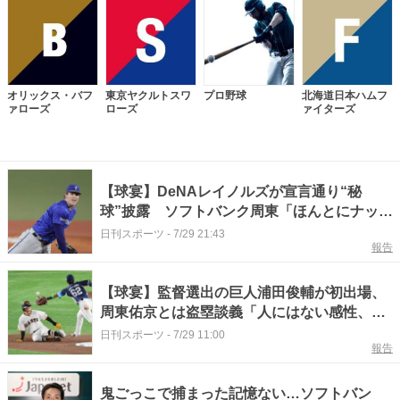
オリックス・バフ
東京ヤクルトスワ
プロ野球
北海道日本ハムフ
ァローズ
ローズ
ァイターズ
【球宴】DeNAレイノルズが宣言通り“秘
球”披露 ソフトバンク周東「ほんとにナック
ルや！」
日刊スポーツ
-
7/29 21:43
報告
【球宴】監督選出の巨人浦田俊輔が初出場、
周東佑京とは盗塁談義「人にはない感性、す
ごいな」
日刊スポーツ
-
7/29 11:00
報告
鬼ごっこで捕まった記憶ない…ソフトバン