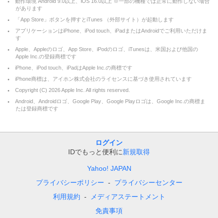
動作環境 Android 9.0以上、iOS 16.0以上 ※一部の機種では正常に動作しない場合
があります
「App Store」ボタンを押すとiTunes （外部サイト）が起動します
アプリケーションはiPhone、iPod touch、iPadまたはAndroidでご利用いただけま
す
Apple、Appleのロゴ、App Store、iPodのロゴ、iTunesは、米国および他国の
Apple Inc.の登録商標です
iPhone、iPod touch、iPadはApple Inc.の商標です
iPhone商標は、アイホン株式会社のライセンスに基づき使用されています
Copyright (C)
2026
Apple Inc. All rights reserved.
Android、Androidロゴ、Google Play、Google Playロゴは、Google Inc.の商標ま
たは登録商標です
ログイン
IDでもっと便利に
新規取得
Yahoo! JAPAN
プライバシーポリシー
プライバシーセンター
利用規約
メディアステートメント
免責事項