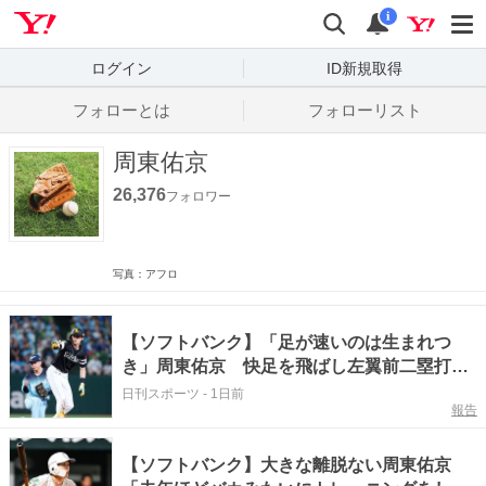
Yahoo! JAPAN
検索
通知数
i
ログイン
ID新規取得
フォローとは
フォローリスト
周東佑京
26,376
フォロワー
写真：アフロ
【ソフトバンク】「足が速いのは生まれつ
き」周東佑京 快足を飛ばし左翼前二塁打
一気に得点圏
日刊スポーツ
-
1日前
報告
【ソフトバンク】大きな離脱ない周東佑京