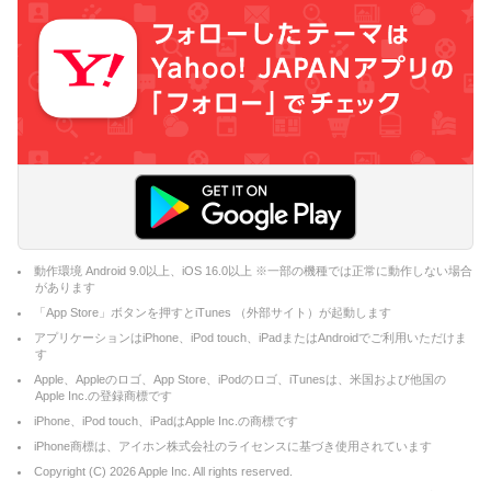
動作環境 Android 9.0以上、iOS 16.0以上 ※一部の機種では正常に動作しない場合
があります
「App Store」ボタンを押すとiTunes （外部サイト）が起動します
アプリケーションはiPhone、iPod touch、iPadまたはAndroidでご利用いただけま
す
Apple、Appleのロゴ、App Store、iPodのロゴ、iTunesは、米国および他国の
Apple Inc.の登録商標です
iPhone、iPod touch、iPadはApple Inc.の商標です
iPhone商標は、アイホン株式会社のライセンスに基づき使用されています
Copyright (C)
2026
Apple Inc. All rights reserved.