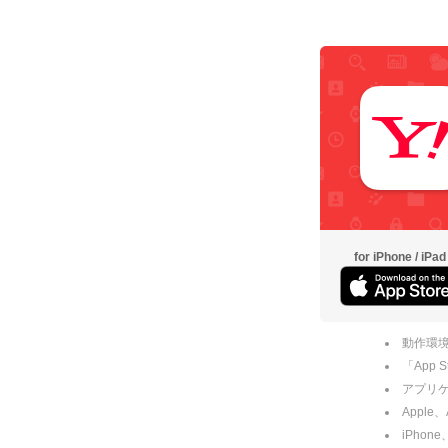
for iPhone / iPad
動作環境
「App
アプリケー
Apple
iPhone