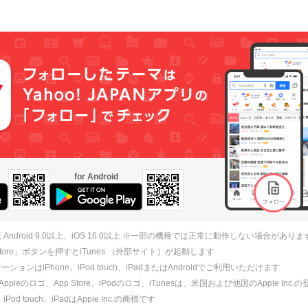
for Android
 Android 9.0以上、iOS 16.0以上 ※一部の機種では正常に動作しない場合がありま
 Store」ボタンを押すとiTunes （外部サイト）が起動します
ションはiPhone、iPod touch、iPadまたはAndroidでご利用いただけます
、Appleのロゴ、App Store、iPodのロゴ、iTunesは、米国および他国のApple Inc
、iPod touch、iPadはApple Inc.の商標です