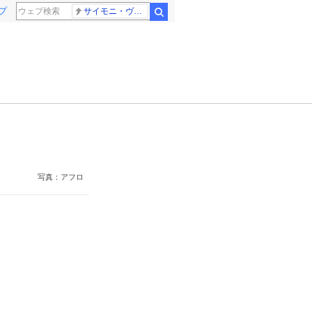
プ
サイモニ・ヴニランギ 死去
検索
写真：アフロ