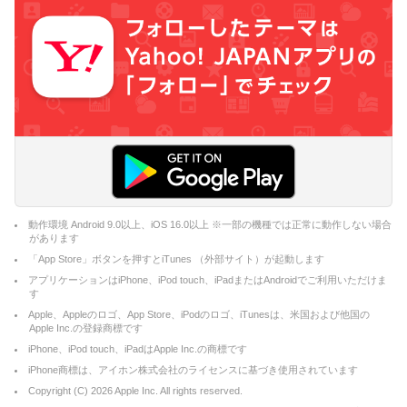
動作環境 Android 9.0以上、iOS 16.0以上 ※一部の機種では正常に動作しない場合
があります
「App Store」ボタンを押すとiTunes （外部サイト）が起動します
アプリケーションはiPhone、iPod touch、iPadまたはAndroidでご利用いただけま
す
Apple、Appleのロゴ、App Store、iPodのロゴ、iTunesは、米国および他国の
Apple Inc.の登録商標です
iPhone、iPod touch、iPadはApple Inc.の商標です
iPhone商標は、アイホン株式会社のライセンスに基づき使用されています
Copyright (C)
2026
Apple Inc. All rights reserved.