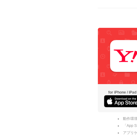
for iPhone / iPad
動作環境
「App
アプリケー