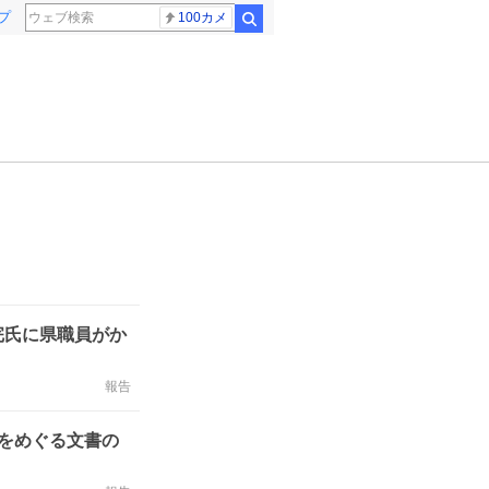
プ
100カメ
検索
完氏に県職員がか
報告
をめぐる文書の