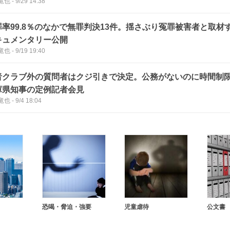
竜也
-
9/29 14:38
罪率99.8％のなかで無罪判決13件。揺さぶり冤罪被害者と取材
キュメンタリー公開
竜也
-
9/19 19:40
者クラブ外の質問者はクジ引きで決定。公務がないのに時間制
庫県知事の定例記者会見
竜也
-
9/4 18:04
恐喝・脅迫・強要
児童虐待
公文書