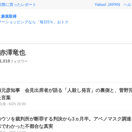
実際に買ったレポート
Yahoo! JAPAN
ヘル
に
新規取得
フーショッピングなら「毎日5％」おトク
赤澤竜也
1,018
フォロワー
藤元彦知事 会見出席者が語る「人殺し発言」の裏側と、菅野
た言葉
自身
-
6/25 20:00
のウソを裁判所が断罪する判決から3ヵ月半。アベノマスク調達
示でわかった不都合な真実