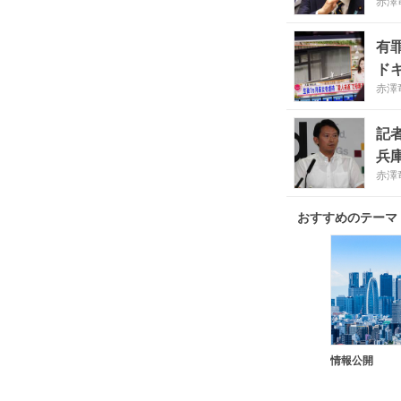
赤澤
有
ド
赤澤
記
兵
赤澤
おすすめのテーマ
情報公開