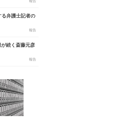
報告
する弁護士記者の
報告
限が続く斎藤元彦
報告