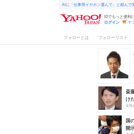
AIに「仕事用イヤホン選んで」と頼んで
IDでもっと便利
ログイン
ヤ
フォローとは
フォローリスト
斎
け
女性
国
開