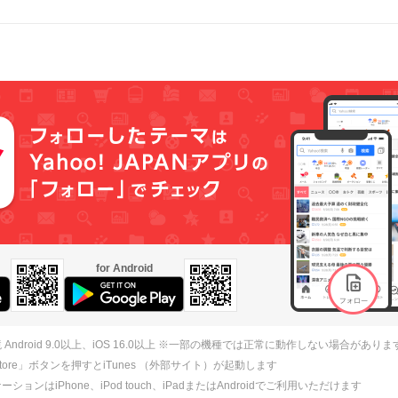
for Android
 Android 9.0以上、iOS 16.0以上 ※一部の機種では正常に動作しない場合がありま
 Store」ボタンを押すとiTunes （外部サイト）が起動します
ションはiPhone、iPod touch、iPadまたはAndroidでご利用いただけます