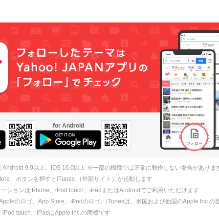
for Android
 Android 9.0以上、iOS 16.0以上 ※一部の機種では正常に動作しない場合がありま
 Store」ボタンを押すとiTunes （外部サイト）が起動します
ションはiPhone、iPod touch、iPadまたはAndroidでご利用いただけます
、Appleのロゴ、App Store、iPodのロゴ、iTunesは、米国および他国のApple Inc
、iPod touch、iPadはApple Inc.の商標です