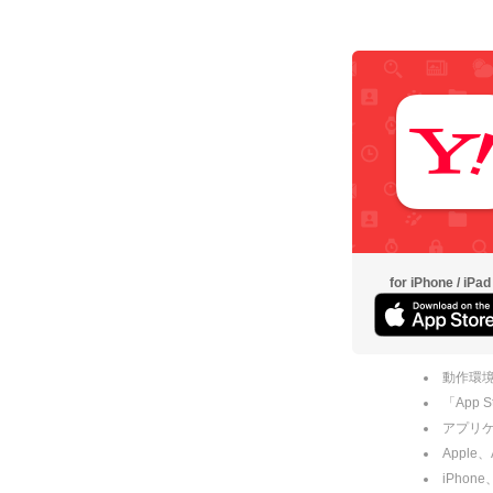
for iPhone / iPad
動作環境
「App
アプリケー
Apple
iPhone