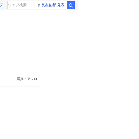
プ
長友佑都 発表
検索
写真：アフロ