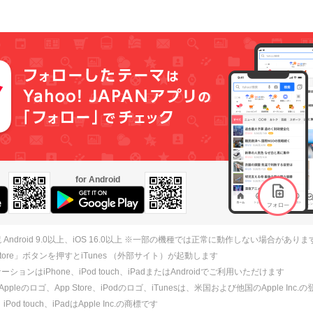
for Android
 Android 9.0以上、iOS 16.0以上 ※一部の機種では正常に動作しない場合がありま
 Store」ボタンを押すとiTunes （外部サイト）が起動します
ションはiPhone、iPod touch、iPadまたはAndroidでご利用いただけます
、Appleのロゴ、App Store、iPodのロゴ、iTunesは、米国および他国のApple Inc
、iPod touch、iPadはApple Inc.の商標です