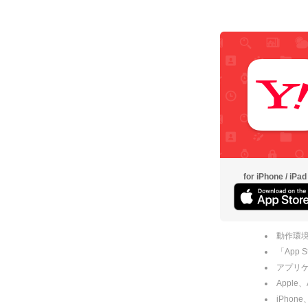
for iPhone / iPad
動作環境
「App
アプリケー
Apple
iPhone