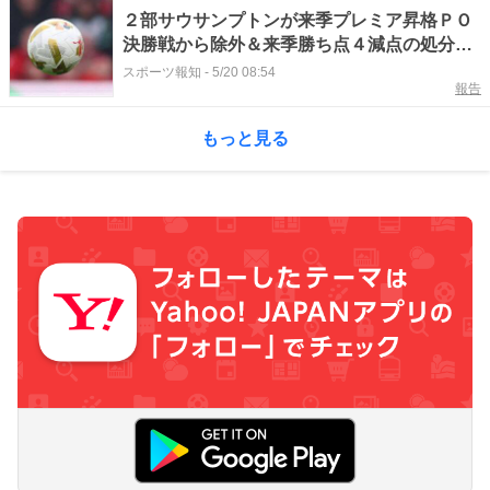
２部サウサンプトンが来季プレミア昇格ＰＯ
決勝戦から除外＆来季勝ち点４減点の処分…
３つのクラブに対しスパイ行為で告発
スポーツ報知
-
5/20 08:54
報告
もっと見る