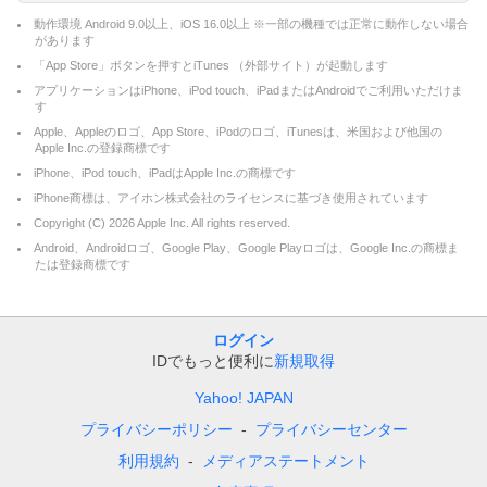
動作環境 Android 9.0以上、iOS 16.0以上 ※一部の機種では正常に動作しない場合
があります
「App Store」ボタンを押すとiTunes （外部サイト）が起動します
アプリケーションはiPhone、iPod touch、iPadまたはAndroidでご利用いただけま
す
Apple、Appleのロゴ、App Store、iPodのロゴ、iTunesは、米国および他国の
Apple Inc.の登録商標です
iPhone、iPod touch、iPadはApple Inc.の商標です
iPhone商標は、アイホン株式会社のライセンスに基づき使用されています
Copyright (C)
2026
Apple Inc. All rights reserved.
Android、Androidロゴ、Google Play、Google Playロゴは、Google Inc.の商標ま
たは登録商標です
ログイン
IDでもっと便利に
新規取得
Yahoo! JAPAN
プライバシーポリシー
プライバシーセンター
利用規約
メディアステートメント