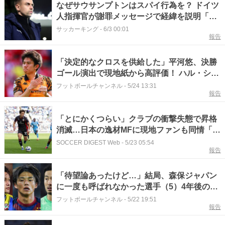
なぜサウサンプトンはスパイ行為を？ ドイツ
人指揮官が謝罪メッセージで経緯を説明「ド
イツでは一般的…」
サッカーキング
-
6/3 00:01
報告
「決定的なクロスを供給した」平河悠、決勝
ゴール演出で現地紙から高評価！ ハル・シテ
ィのプレミアリーグ昇格に貢献
フットボールチャンネル
-
5/24 13:31
報告
「とにかくつらい」クラブの衝撃失態で昇格
消滅…日本の逸材MFに現地ファンも同情「ま
ったくひどい」「お願いだから移籍しない
SOCCER DIGEST Web
-
5/23 05:54
報告
で」
「待望論あったけど…」結局、森保ジャパン
に一度も呼ばれなかった選手（5）4年後のW
杯では主役！？ パリ五輪世代屈指の才能
フットボールチャンネル
-
5/22 19:51
報告