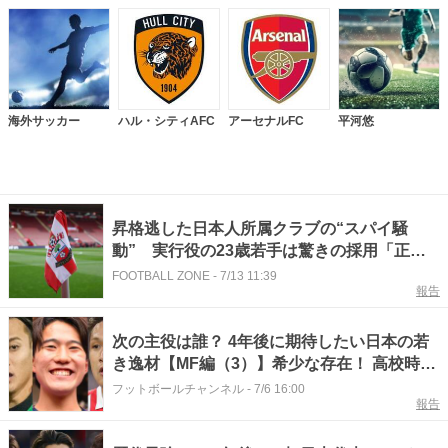
海外サッカー
ハル・シティAFC
アーセナルFC
平河悠
昇格逃した日本人所属クラブの“スパイ騒
動” 実行役の23歳若手は驚きの採用「正社
員として」
FOOTBALL ZONE
-
7/13 11:39
報告
次の主役は誰？ 4年後に期待したい日本の若
き逸材【MF編（3）】希少な存在！ 高校時代
に大注目された“ビッグマウス”
フットボールチャンネル
-
7/6 16:00
報告