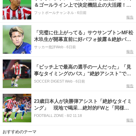
＆ゴールライン上で決定機阻止の大活躍！
攻守で存在感、開幕へ弾み
フットボールチャンネル
-
6日前
報告
「完璧に仕上がってる」サウサンプトンMF松
木玖生が開幕直前に好パフォ披露＆絶妙パス
で決勝弾をアシスト!「昇格に導いてほしい」
サッカー批評Web
-
6日前
報告
「日本代表を引っ張ってほしい!」
「ピッチ上で最高の選手の一人だった」「見
事なタイミングのパス」“絶妙アシスト”で決
勝ゴール演出！ 日本人MFを英ファン称賛
SOCCER DIGEST Web
-
6日前
報告
「今季はもっとスタメンで出てほしい」
23歳日本人が決勝弾アシスト「絶妙なタイミ
ング」 現地で喝采…絶対的FWと「同様で
ある」
FOOTBALL ZONE
-
8/2 11:18
報告
おすすめのテーマ