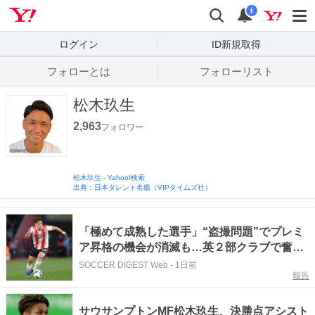
Yahoo! JAPAN
検索
通知数
i
ログイン
ID新規取得
フォローとは
フォローリスト
松木玖生
2,963
フォロワー
松木玖生
-
Yahoo!検索
出典：日本タレント名鑑（VIPタイムズ社）
「極めて成熟した選手」“盗撮問題”でプレミ
ア昇格の機会が消滅も…英２部クラブで奮闘
する日本人MFを地元メディアが称賛！「まだ
SOCCER DIGEST Web
-
1日前
報告
23歳というのを忘れられがち」
サウサンプトンMF松木玖生、決勝点アシスト