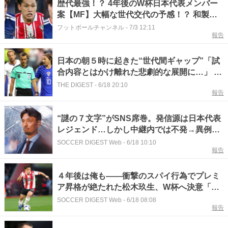
歴代最強！？ 4年後のW杯日本代表メンバー
案【MF】大幅な世代交代の予感！？ 和製ポ
グバに主力ボランチの弟も！
フットボールチャンネル
-
7/3 12:11
報告
日本の朝５時に起きた“世代間ギャップ”「試
合内容とはかけ離れた悲劇的な展開に…」 元
W杯戦士がユーモラスに自虐「自ら収拾を図
THE DIGEST
-
6/18 20:10
報告
るというダサい行動に…」
“謎の７文字”がSNS席巻。発信源は日本代表
レジェンド…しかし中継内では不発→異例の
釈明「悲劇的な展開となりました」【W杯】
SOCCER DIGEST Web
-
6/18 10:10
報告
４年後は俺も――衝撃のスパイ行為でプレミ
ア昇格が絶たれた松木玖生、W杯へ決意「先
のステージに立っていることをイメージしな
SOCCER DIGEST Web
-
6/18 08:08
報告
がら」