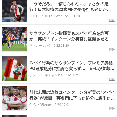
「うそだろ」「信じられない」まさかの愚
行！日本期待の23歳MFの夢を打ち砕いた衝
撃の“スパイ行為”。目を疑う決定的瞬間にネ
SOCCER DIGEST Web
-
5/22 11:33
報告
ット唖然「あまりにも古典的」「こんなあか
らさまに撮ったりする？」
サウサンプトン指揮官もスパイ行為を許可
か…英紙「インターン分析官に盗撮させる意
図的な計画」
サッカーキング
-
5/22 11:20
報告
スパイ行為のサウサンプトン、プレミア昇格
PO追放処分に控訴も実らず… EFLが棄却で
ミドルズブラがハルとの決勝へ「処分は有
フットボールチャンネル
-
5/21 07:19
報告
効」
前代未聞の追放はインターン分析官の“スパイ
行為”が原因 英名門に下った処分に選手たち
は激怒「プレミアに行けば、給料が増額され
CoCoKARAnext
-
5/20 17:01
報告
るはずだった」