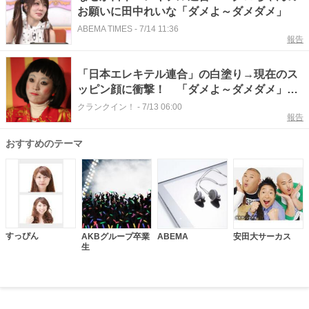
お願いに田中れいな「ダメよ～ダメダメ」
ABEMA TIMES
-
7/14 11:36
報告
「日本エレキテル連合」の白塗り→現在のス
ッピン顔に衝撃！ 「ダメよ～ダメダメ」か
ら12年 今年42歳に
クランクイン！
-
7/13 06:00
報告
おすすめのテーマ
すっぴん
AKBグループ卒業
ABEMA
安田大サーカス
生