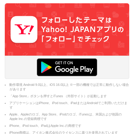
動作環境 Android 9.0以上、iOS 16.0以上 ※一部の機種では正常に動作しない場合
があります
「App Store」ボタンを押すとiTunes （外部サイト）が起動します
アプリケーションはiPhone、iPod touch、iPadまたはAndroidでご利用いただけま
す
Apple、Appleのロゴ、App Store、iPodのロゴ、iTunesは、米国および他国の
Apple Inc.の登録商標です
iPhone、iPod touch、iPadはApple Inc.の商標です
iPhone商標は、アイホン株式会社のライセンスに基づき使用されています