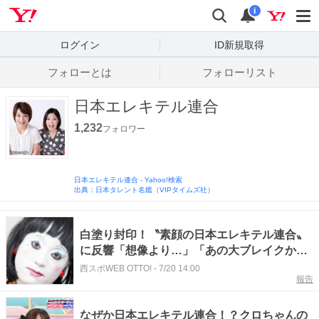
Yahoo! JAPAN
検索
通知数
i
ログイン
ID新規取得
フォローとは
フォローリスト
日本エレキテル連合
1,232
フォロワー
日本エレキテル連合
-
Yahoo!検索
出典：日本タレント名鑑（VIPタイムズ社）
白塗り封印！〝素顔の日本エレキテル連合〟
に反響「想像より…」「あの大ブレイクから
12年ですか」「ダメよ〜ダメダメ」
西スポWEB OTTO!
-
7/20 14:00
報告
なぜか日本エレキテル連合！？クロちゃんの