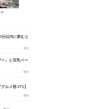
ケア
0分以内に飲むと
報告
デー」と豆乳ベー
報告
ルメ部 #71】
報告