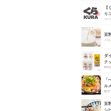
【
り
コー
豆
メロ
ダ
ク
MAQ
「
ル
枚方
豆
シ