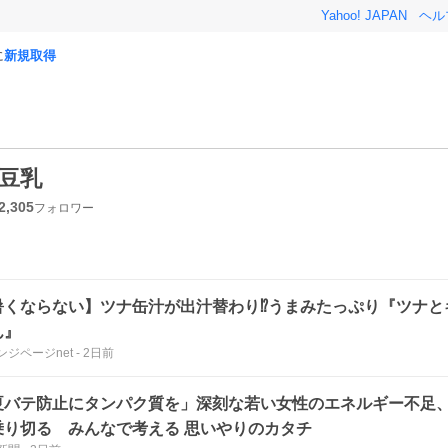
Yahoo! JAPAN
ヘル
に
新規取得
豆乳
2,305
フォロワー
暑くならない】ツナ缶汁が出汁替わり⁉うまみたっぷり『ツナと
ん』
ンジページnet
-
2日前
夏バテ防止にタンパク質を」深刻な若い女性のエネルギー不足
乗り切る みんなで考える 思いやりのカタチ