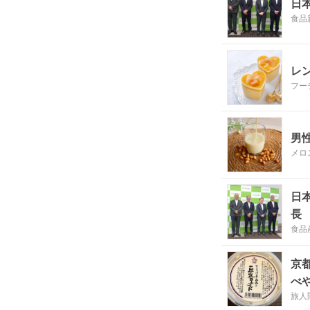
日
食品
レ
フー
男
メロ
日
長
食品
京
べ
旅人