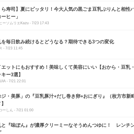
くら寿司】夏にピッタリ！今大人気の黒ごま豆乳ぷりんと相性
コーヒー」
ヒーソムリエKazu
-
7/23 17:43
乳を毎日飲み続けるとどうなる？期待できる3つの変化
ス
-
7/23 11:45
イエットにもおすすめ！美味しくて美容にいい【おから・豆乳
ッキー3選】
UIA
-
7/21 22:01
べジ・美豚」の『豆乳豚汁+だし巻き卵+おにぎり』（枚方市新
メ】
つーしん
-
7/21 01:00
乳と『味ぽん』が濃厚クリーミーなそうめんつゆに！ レンチン
ピ