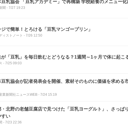
本豆乳協会 「豆乳アカデミー」で再構築 学校給食のメニュー化
新聞
-
7/27 19:23
ンジで簡単！とろける「豆乳マンゴープリン」
ディストノート
-
7/26 12:50
性が「豆乳」を毎日飲むとどうなる？1週間～1ヶ月で体に起こ
ス
-
7/25 09:03
本豆乳協会が記者発表会を開催、素材そのものに価値を求める
産業新聞社ニュースWEB
-
7/24 15:19
都・北野の老舗豆腐店で見つけた「豆乳ヨーグルト」、さっぱ
やすい
間
-
7/23 22:36