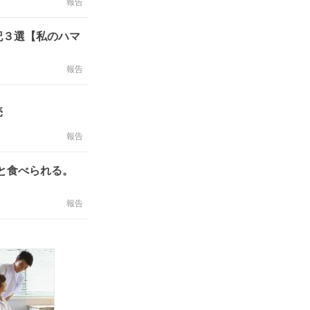
報告
記３選【私のハマ
報告
売
報告
と食べられる。
報告