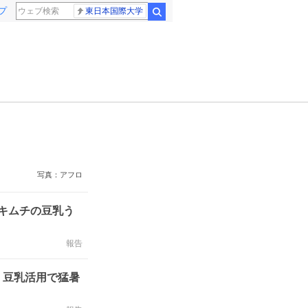
プ
東日本国際大学
検索
写真：アフロ
キムチの豆乳う
報告
、豆乳活用で猛暑