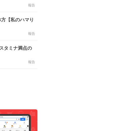
報告
べ方【私のハマり
報告
、スタミナ満点の
報告