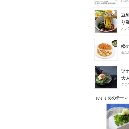
産経
豆
り
オレ
松
食品
ツ
大
クロ
おすすめのテーマ