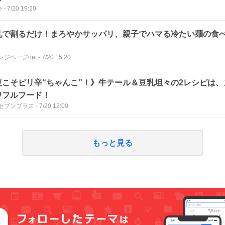
e
-
7/20 19:20
乳で割るだけ！まろやかサッパリ、親子でハマる冷たい麺の食
】
ンジページnet
-
7/20 15:20
夏こそピリ辛“ちゃんこ”！》牛テール＆豆乳坦々の2レシピは
ワフルフード！
セブンプラス
-
7/20 12:00
もっと見る