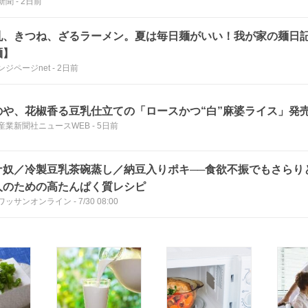
新聞
-
2日前
乳、きつね、ざるラーメン。夏は毎日麺がいい！我が家の麺日
麺】
ンジページnet
-
2日前
のや、花椒香る豆乳仕立ての「ロースかつ“白”麻婆ライス」発
産業新聞社ニュースWEB
-
5日前
ナ奴／冷製豆乳茶碗蒸し／納豆入りポキ──食欲不振でもさらり
人のための高たんぱく質レシピ
ワッサンオンライン
-
7/30 08:00