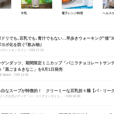
牛乳
電子レンジ料理
ヘルス
ポドリでも､豆乳でも､青汁でもない…早歩きウォーキング"後"3
ボヨボ化を防ぐ｢飲み物｣
ジデントオンライン
-
7/29 17:15
ーゲンダッツ、期間限定ミニカップ「バニラチョコレートサン
の「黒ごま＆きなこ」を9月1日発売
E Watch
-
7/29 12:35
っ白なスープが特徴的！ クリーミーな豆乳担々麺【パ・リーググ
リーグ公式メディア「パ・リーグインサイト」
-
7/28 10:30