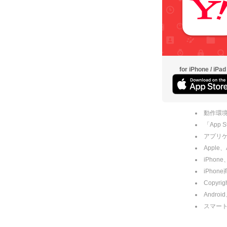
for iPhone / iPad
動作環境
「App
アプリケー
Apple
iPhone
iPho
Copyrig
Andro
スマー