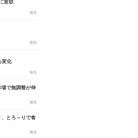
に意欲
報告
報告
る変化
報告
市場で無調整が伸
報告
り、とろ～りで食
報告