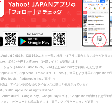
for Android
 Android 9.0以上、iOS 16.0以上 ※一部の機種では正常に動作しない場合がありま
 Store」ボタンを押すとiTunes （外部サイト）が起動します
ションはiPhone、iPod touch、iPadまたはAndroidでご利用いただけます
、Appleのロゴ、App Store、iPodのロゴ、iTunesは、米国および他国のApple Inc
、iPod touch、iPadはApple Inc.の商標です
ne商標は、アイホン株式会社のライセンスに基づき使用されています
ht (C)
2026
Apple Inc. All rights reserved.
id、Androidロゴ、Google Play、Google Playロゴは、Google Inc.の商標または
トフォンでバーコードを読み取るには、専用のアプリケーションが必要です