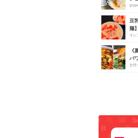
grap
豆
麺
オレ
《
パ
女性