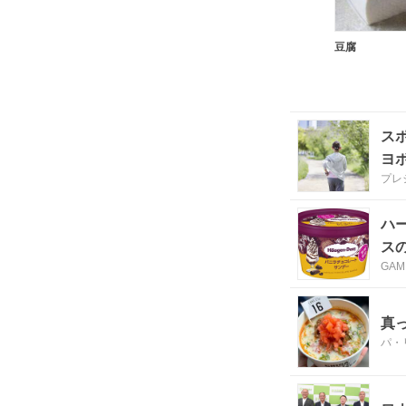
豆腐
ス
ヨ
プレ
ハ
ス
GAM
真
パ・