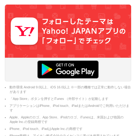
動作環境 Android 9.0以上、iOS 16.0以上 ※一部の機種では正常に動作しない場合
があります
「App Store」ボタンを押すとiTunes （外部サイト）が起動します
アプリケーションはiPhone、iPod touch、iPadまたはAndroidでご利用いただけま
す
Apple、Appleのロゴ、App Store、iPodのロゴ、iTunesは、米国および他国の
Apple Inc.の登録商標です
iPhone、iPod touch、iPadはApple Inc.の商標です
iPhone商標は、アイホン株式会社のライセンスに基づき使用されています