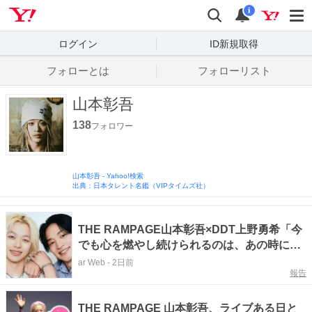
Yahoo! JAPAN
検索
通知数
i
ログイン
ID新規取得
フォローとは
フォローリスト
山本彰吾
138
フォロワー
山本彰吾
-
Yahoo!検索
出典：日本タレント名鑑（VIPタイムズ社）
THE RAMPAGE山本彰吾×DDT上野勇希「今
でも心を燃やし続けられるのは、あの時にフ
ァンの応援があったから」
ar Web
-
2日前
報告
THE RAMPAGE 山本彰吾、ライブある日と