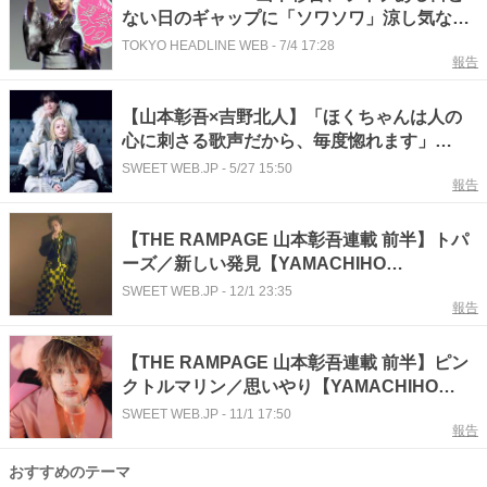
ない日のギャップに「ソワソワ」涼し気な浴
衣姿で夏満喫
TOKYO HEADLINE WEB
-
7/4 17:28
報告
【山本彰吾×吉野北人】「ほくちゃんは人の
心に刺さる歌声だから、毎度惚れます」
YAMASHO🍑対談vol.4【sweet web独占】
SWEET WEB.JP
-
5/27 15:50
報告
【THE RAMPAGE 山本彰吾連載 前半】トパ
ーズ／新しい発見【YAMACHIHO
STONEHENGE 💎 vol.11】
SWEET WEB.JP
-
12/1 23:35
報告
【THE RAMPAGE 山本彰吾連載 前半】ピン
クトルマリン／思いやり【YAMACHIHO
STONEHENGE💎 vol.10】
SWEET WEB.JP
-
11/1 17:50
報告
おすすめのテーマ