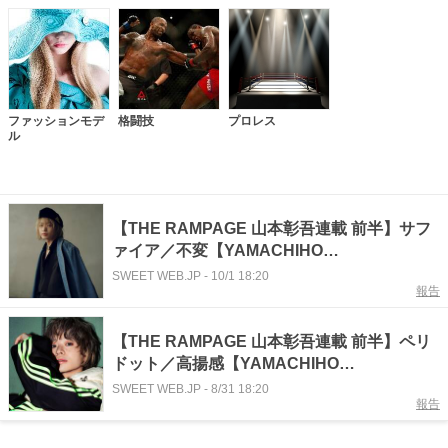
ファッションモデ
格闘技
プロレス
ル
【THE RAMPAGE 山本彰吾連載 前半】サフ
ァイア／不変【YAMACHIHO
STONEHENGE💎 vol.09】
SWEET WEB.JP
-
10/1 18:20
報告
【THE RAMPAGE 山本彰吾連載 前半】ペリ
ドット／高揚感【YAMACHIHO
STONEHENGE💎 vol.08】
SWEET WEB.JP
-
8/31 18:20
報告