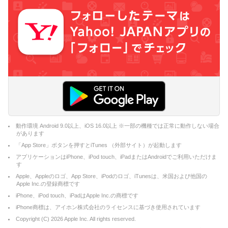
動作環境 Android 9.0以上、iOS 16.0以上 ※一部の機種では正常に動作しない場合
があります
「App Store」ボタンを押すとiTunes （外部サイト）が起動します
アプリケーションはiPhone、iPod touch、iPadまたはAndroidでご利用いただけま
す
Apple、Appleのロゴ、App Store、iPodのロゴ、iTunesは、米国および他国の
Apple Inc.の登録商標です
iPhone、iPod touch、iPadはApple Inc.の商標です
iPhone商標は、アイホン株式会社のライセンスに基づき使用されています
Copyright (C)
2026
Apple Inc. All rights reserved.