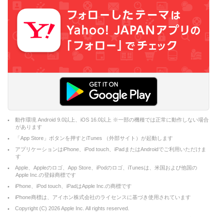
動作環境 Android 9.0以上、iOS 16.0以上 ※一部の機種では正常に動作しない場合
があります
「App Store」ボタンを押すとiTunes （外部サイト）が起動します
アプリケーションはiPhone、iPod touch、iPadまたはAndroidでご利用いただけま
す
Apple、Appleのロゴ、App Store、iPodのロゴ、iTunesは、米国および他国の
Apple Inc.の登録商標です
iPhone、iPod touch、iPadはApple Inc.の商標です
iPhone商標は、アイホン株式会社のライセンスに基づき使用されています
Copyright (C)
2026
Apple Inc. All rights reserved.