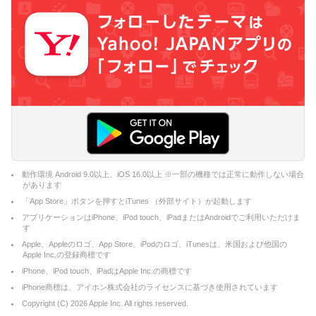
動作環境 Android 9.0以上、iOS 16.0以上 ※一部の機種では正常に動作しない場合
があります
「App Store」ボタンを押すとiTunes （外部サイト）が起動します
アプリケーションはiPhone、iPod touch、iPadまたはAndroidでご利用いただけま
す
Apple、Appleのロゴ、App Store、iPodのロゴ、iTunesは、米国および他国の
Apple Inc.の登録商標です
iPhone、iPod touch、iPadはApple Inc.の商標です
iPhone商標は、アイホン株式会社のライセンスに基づき使用されています
Copyright (C)
2026
Apple Inc. All rights reserved.