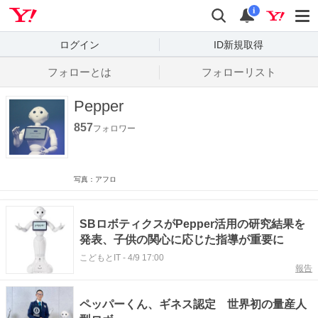
Yahoo! JAPAN
検索
通知数
i
ログイン
ID新規取得
フォローとは
フォローリスト
Pepper
857
フォロワー
写真：アフロ
SBロボティクスがPepper活用の研究結果を
発表、子供の関心に応じた指導が重要に
こどもとIT
-
4/9 17:00
報告
ペッパーくん、ギネス認定 世界初の量産人