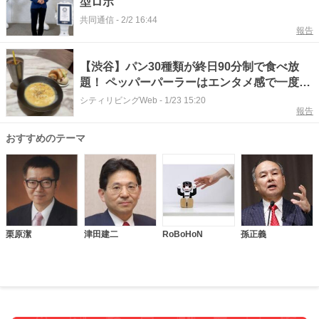
型ロボ
共同通信
-
2/2 16:44
報告
【渋谷】パン30種類が終日90分制で食べ放
題！ ペッパーパーラーはエンタメ感で一度行
ったらやみつきに
シティリビングWeb
-
1/23 15:20
報告
おすすめのテーマ
栗原潔
津田建二
RoBoHoN
孫正義