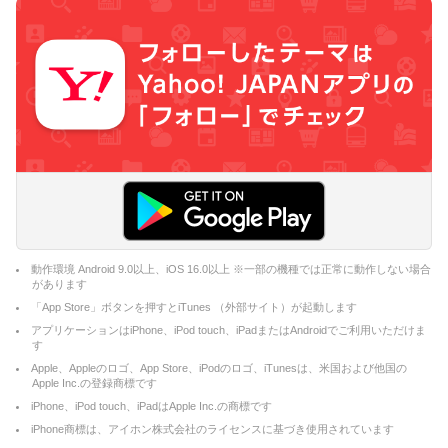
動作環境 Android 9.0以上、iOS 16.0以上 ※一部の機種では正常に動作しない場合
があります
「App Store」ボタンを押すとiTunes （外部サイト）が起動します
アプリケーションはiPhone、iPod touch、iPadまたはAndroidでご利用いただけま
す
Apple、Appleのロゴ、App Store、iPodのロゴ、iTunesは、米国および他国の
Apple Inc.の登録商標です
iPhone、iPod touch、iPadはApple Inc.の商標です
iPhone商標は、アイホン株式会社のライセンスに基づき使用されています