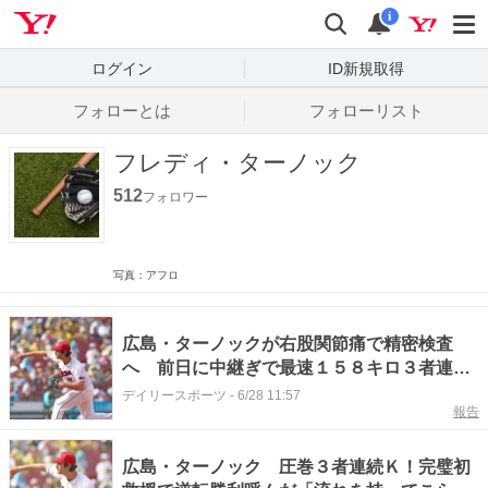
Yahoo! JAPAN
検索
通知数
i
ログイン
ID新規取得
フォローとは
フォローリスト
フレディ・ターノック
512
フォロワー
写真：アフロ
広島・ターノックが右股関節痛で精密検査
へ 前日に中継ぎで最速１５８キロ３者連続
Ｋ斬りも…出場選手登録抹消
デイリースポーツ
-
6/28 11:57
報告
広島・ターノック 圧巻３者連続Ｋ！完璧初