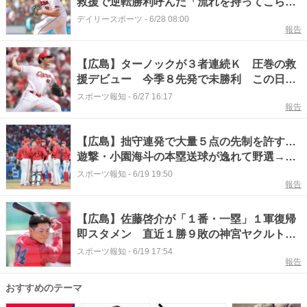
救援で逆転勝利呼んだ「流れを持ってこられ
る投球できた」 剛腕から無失点リレー
デイリースポーツ
-
6/28 08:00
報告
【広島】ターノックが３者連続Ｋ 圧巻の救
援デビュー 今季８先発で未勝利 この日か
ら配置転換
スポーツ報知
-
6/27 16:17
報告
【広島】拙守連発で大量５点の先制を許す…
遊撃・小園海斗の本塁送球が逸れて野選→三
塁・坂倉将吾が適時失策 ターノックは４回
スポーツ報知
-
6/19 19:50
報告
５失点で８度目の先発でも白星つかめず
【広島】佐藤啓介が「１番・一塁」１軍復帰
即スタメン 直近１勝９敗の神宮ヤクルト
戦 来日７戦未勝利のターノックが先発
スポーツ報知
-
6/19 17:54
報告
おすすめのテーマ