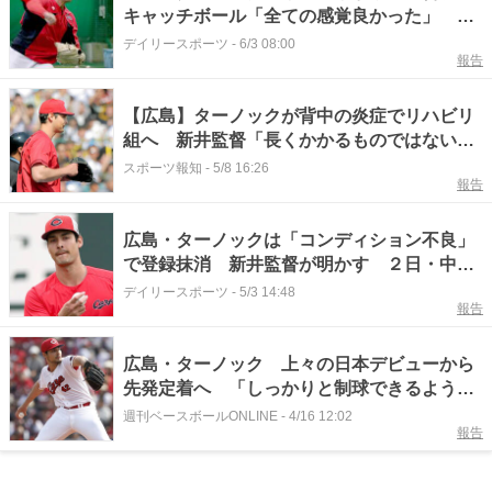
キャッチボール「全ての感覚良かった」 チ
ーム状況も「きっと大丈夫」鯉の救世主へ
デイリースポーツ
-
6/3 08:00
報告
【広島】ターノックが背中の炎症でリハビリ
組へ 新井監督「長くかかるものではない」
９日に３軍合流 ここまで６先発で０勝２
スポーツ報知
-
5/8 16:26
報告
敗、防御率３・２７
広島・ターノックは「コンディション不良」
で登録抹消 新井監督が明かす ２日・中日
戦で５回無失点も…
デイリースポーツ
-
5/3 14:48
報告
広島・ターノック 上々の日本デビューから
先発定着へ 「しっかりと制球できるよう
に」／期待の新戦力
週刊ベースボールONLINE
-
4/16 12:02
報告