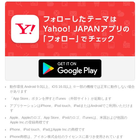
動作環境 Android 9.0以上、iOS 16.0以上 ※一部の機種では正常に動作しない場合
があります
「App Store」ボタンを押すとiTunes （外部サイト）が起動します
アプリケーションはiPhone、iPod touch、iPadまたはAndroidでご利用いただけま
す
Apple、Appleのロゴ、App Store、iPodのロゴ、iTunesは、米国および他国の
Apple Inc.の登録商標です
iPhone、iPod touch、iPadはApple Inc.の商標です
iPhone商標は、アイホン株式会社のライセンスに基づき使用されています