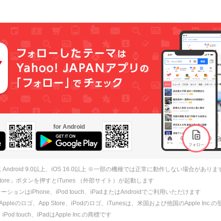
for Android
 Android 9.0以上、iOS 16.0以上 ※一部の機種では正常に動作しない場合がありま
 Store」ボタンを押すとiTunes （外部サイト）が起動します
ションはiPhone、iPod touch、iPadまたはAndroidでご利用いただけます
、Appleのロゴ、App Store、iPodのロゴ、iTunesは、米国および他国のApple Inc
、iPod touch、iPadはApple Inc.の商標です