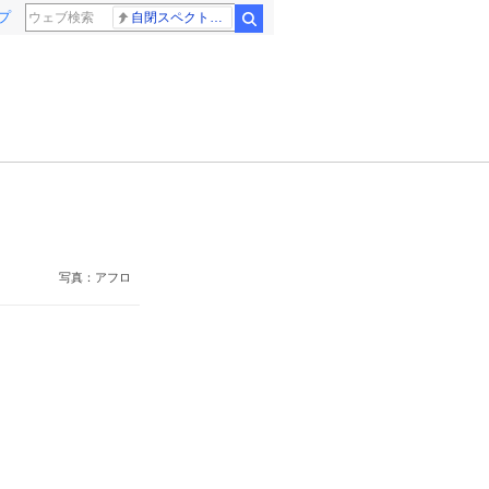
プ
自閉スペクトラム症
検索
写真：アフロ