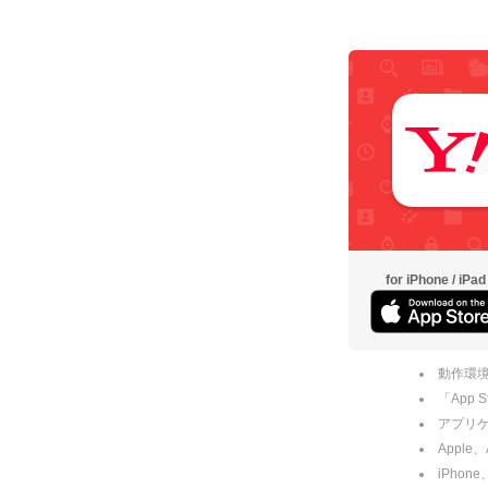
for iPhone / iPad
動作環境
「App
アプリケー
Apple
iPhone