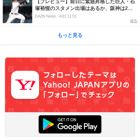
【プレビュー】前日に緊急昇格した巨人・石
塚裕惺のスタメン出場はあるか、阪神は2勝
目を目指す茨木秀俊が先発、ほか｜セ・リー
DAZN News
-
4/22 11:01
報告
グ｜プロ野球
もっと見る