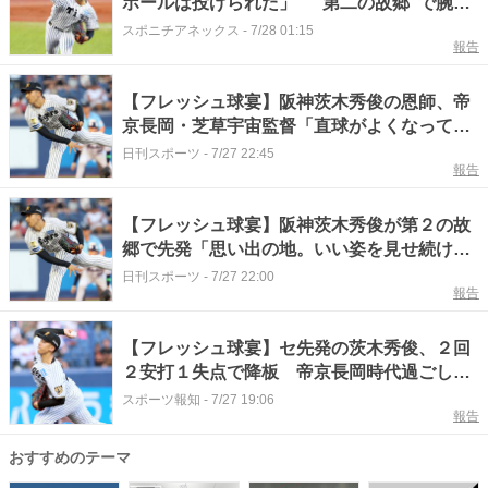
ボールは投げられた」 “第二の故郷”で腕振
り2回2失点
スポニチアネックス
-
7/28 01:15
報告
【フレッシュ球宴】阪神茨木秀俊の恩師、帝
京長岡・芝草宇宙監督「直球がよくなってい
て楽しみ」
日刊スポーツ
-
7/27 22:45
報告
【フレッシュ球宴】阪神茨木秀俊が第２の故
郷で先発「思い出の地。いい姿を見せ続けら
れるように」
日刊スポーツ
-
7/27 22:00
報告
【フレッシュ球宴】セ先発の茨木秀俊、２回
２安打１失点で降板 帝京長岡時代過ごした
新潟で凱旋登板「真っすぐも変化球も感覚が
スポーツ報知
-
7/27 19:06
報告
良かった」
おすすめのテーマ