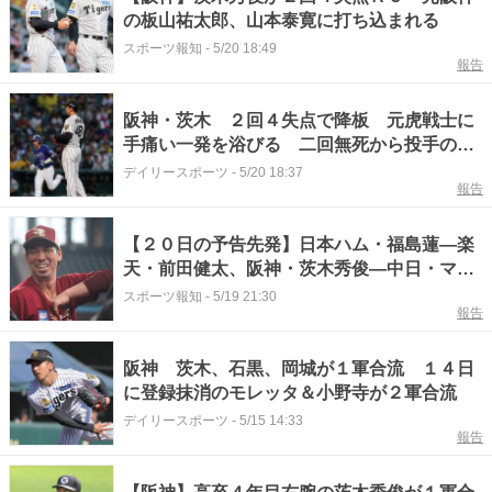
の板山祐太郎、山本泰寛に打ち込まれる
スポーツ報知
-
5/20 18:49
報告
阪神・茨木 ２回４失点で降板 元虎戦士に
手痛い一発を浴びる 二回無死から投手のマ
ラーに安打を許し、四球を挟んで山本に３ラ
デイリースポーツ
-
5/20 18:37
報告
ン
【２０日の予告先発】日本ハム・福島蓮―楽
天・前田健太、阪神・茨木秀俊―中日・マラ
ーほか
スポーツ報知
-
5/19 21:30
報告
阪神 茨木、石黒、岡城が１軍合流 １４日
に登録抹消のモレッタ＆小野寺が２軍合流
デイリースポーツ
-
5/15 14:33
報告