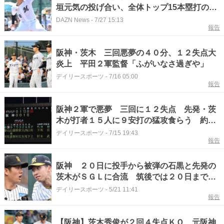
垣元気の投げ合い、全体トップ15本塁打の日
本ハム・エドポロ・ケインやDeNAドラ1・小
DAZN News
-
7/27 15:13
報告
田康一郎らに注目｜フレッシュオールスター
2026｜プロ野球
阪神・茨木 三回悪夢の４０分、１２失点大
炎上 平田２軍監督「ふがいなさ過ぎや」
デイリースポーツ
-
7/16 05:00
報告
阪神２軍で悪夢 三回に１２失点 先発・茨
木が打者１５人に９安打の猛攻食らう 約４
０分の悲劇にスタンドから「がんばれ！茨
デイリースポーツ
-
7/15 19:43
報告
木」コールがむなしく響く
阪神 ２０日に投手から被弾の石黒と先発の
茨木がＳＧＬに合流 筑後では２０日まで帯
同のディベイニーの姿がなく、昇格候補の一
デイリースポーツ
-
5/21 11:41
報告
人か
【阪神】茨木秀俊が２回４失点ＫＯ 元阪神