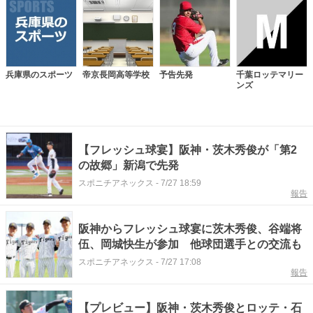
兵庫県のスポーツ
帝京長岡高等学校
予告先発
千葉ロッテマリー
ンズ
【フレッシュ球宴】阪神・茨木秀俊が「第2
の故郷」新潟で先発
スポニチアネックス
-
7/27 18:59
報告
阪神からフレッシュ球宴に茨木秀俊、谷端将
伍、岡城快生が参加 他球団選手との交流も
スポニチアネックス
-
7/27 17:08
報告
【プレビュー】阪神・茨木秀俊とロッテ・石