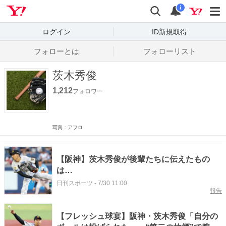
Yahoo! JAPAN
検索
通知数
i
ログイン
ID新規取得
フォローとは
フォローリスト
茨木秀俊
1,212
フォロワー
写真：アフロ
【阪神】茨木秀俊が後輩たちに伝えたもの
は…
日刊スポーツ
-
7/30 11:00
報告
【フレッシュ球宴】阪神・茨木秀俊「自分の