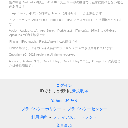
動作環境 Android 9.0以上、iOS 16.0以上 ※一部の機種では正常に動作しない場合
があります
「App Store」ボタンを押すとiTunes （外部サイト）が起動します
アプリケーションはiPhone、iPod touch、iPadまたはAndroidでご利用いただけま
す
Apple、Appleのロゴ、App Store、iPodのロゴ、iTunesは、米国および他国の
Apple Inc.の登録商標です
iPhone、iPod touch、iPadはApple Inc.の商標です
iPhone商標は、アイホン株式会社のライセンスに基づき使用されています
Copyright (C)
2026
Apple Inc. All rights reserved.
Android、Androidロゴ、Google Play、Google Playロゴは、Google Inc.の商標ま
たは登録商標です
ログイン
IDでもっと便利に
新規取得
Yahoo! JAPAN
プライバシーポリシー
プライバシーセンター
利用規約
メディアステートメント
免責事項