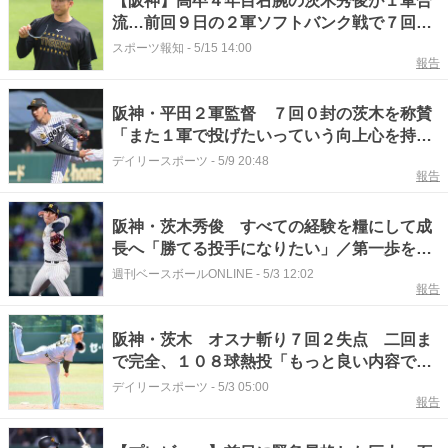
【阪神】高卒４年目右腕の茨木秀俊が１軍合
流…前回９日の２軍ソフトバンク戦で７回無
失点
スポーツ報知
-
5/15 14:00
報告
阪神・平田２軍監督 ７回０封の茨木を称賛
「また１軍で投げたいっていう向上心を持っ
てる」【一問一答】
デイリースポーツ
-
5/9 20:48
報告
阪神・茨木秀俊 すべての経験を糧にして成
長へ「勝てる投手になりたい」／第一歩を踏
み出した
週刊ベースボールONLINE
-
5/3 12:02
報告
阪神・茨木 オスナ斬り７回２失点 二回ま
で完全、１０８球熱投「もっと良い内容で終
われるように」
デイリースポーツ
-
5/3 05:00
報告