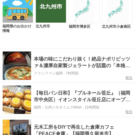
福岡県のお出かけ
北九州市
福岡市博多区
北九州市小倉南区
情報
本場の味にこだわり抜く！絶品ナポリピッツ
ァ＆濃厚自家製ジェラートが話題の「本格イ
タリアン」（福岡県飯塚市）
ファンファン福岡
-
7時間前
報告
【毎日パン日和】『プルネール笹丘』（福岡
市中央区）イオンスタイル笹丘店にオープ
ン！従業員みんなで作り上げる地域密着パン
福岡・九州ジモタイムズWish
-
11時間前
報告
【福岡パン】
元木工所をDIYで再生した倉庫カフェ
「PEACE倉庫」【福岡県久留米市】