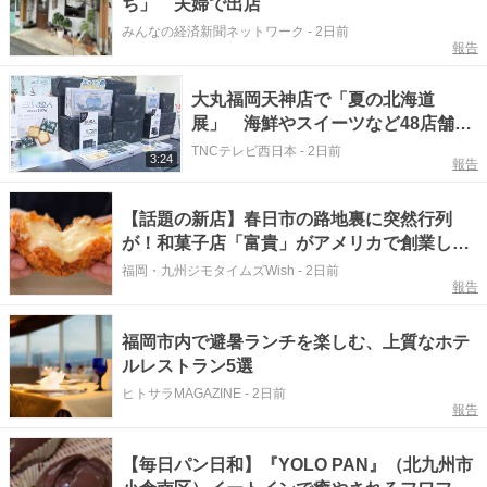
ち」 夫婦で出店
みんなの経済新聞ネットワーク
-
2日前
報告
大丸福岡天神店で「夏の北海道
展」 海鮮やスイーツなど48店舗の
味が集結 九州初「飲む白い恋人」
TNCテレビ西日本
-
2日前
3:24
報告
も 8月17日まで 福岡市
【話題の新店】春日市の路地裏に突然行列
が！和菓子店「富貴」がアメリカで創業した
シュークリーム店『Sakuraya』 日本1号店
福岡・九州ジモタイムズWish
-
2日前
報告
をオープン！（福岡・春日市）
福岡市内で避暑ランチを楽しむ、上質なホテ
ルレストラン5選
ヒトサラMAGAZINE
-
2日前
報告
【毎日パン日和】『YOLO PAN』（北九州市