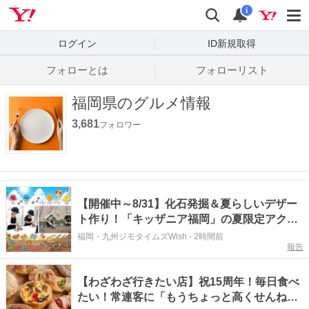
Yahoo! JAPAN
検索
通知数
i
ログイン
ID新規取得
フォローとは
フォローリスト
福岡県のグルメ情報
3,681
フォロワー
【開催中～8/31】化石発掘＆夏らしいデザー
ト作り！「キッザニア福岡」の夏限定アクテ
ィビティが熱い‼（福岡市博多区）
福岡・九州ジモタイムズWish
-
2時間前
報告
【わざわざ行きたい店】祝15周年！毎日食べ
たい！常連客に「もうちょっと高くせんね」