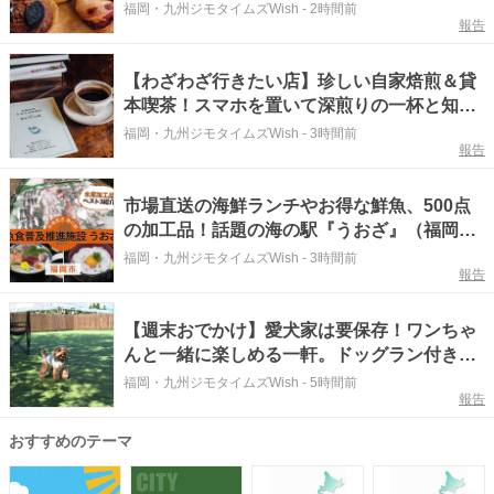
と言われる名物パン屋！パンと雑貨とおいし
福岡・九州ジモタイムズWish
-
2時間前
報告
いもの『ニコパン』（福岡・大木町）【まち
歩き】
【わざわざ行きたい店】珍しい自家焙煎＆貸
本喫茶！スマホを置いて深煎りの一杯と知ら
ない一冊を味わう贅沢な時間『たみえる珈琲
福岡・九州ジモタイムズWish
-
3時間前
報告
店／貸本 利文庫』（福岡・大木町）【まち歩
き】
市場直送の海鮮ランチやお得な鮮魚、500点
の加工品！話題の海の駅『うおざ』（福岡
市・長浜）【ふるさとWish】
福岡・九州ジモタイムズWish
-
3時間前
報告
【週末おでかけ】愛犬家は要保存！ワンちゃ
んと一緒に楽しめる一軒。ドッグラン付きカ
フェ＆ペット同伴居酒屋『想咲ダイニング
福岡・九州ジモタイムズWish
-
5時間前
報告
憩』（福岡・広川町）【まち歩き】
おすすめのテーマ