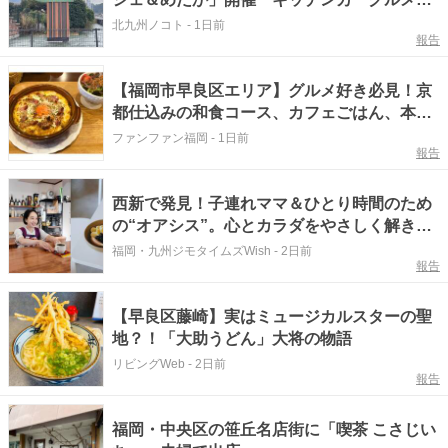
堪能【北九州市小倉南区】
北九州ノコト
-
1日前
報告
【福岡市早良区エリア】グルメ好き必見！京
都仕込みの和食コース、カフェごはん、本格
広東料理…今行ってみたい、おすすめ飲食店
ファンファン福岡
-
1日前
報告
特集
西新で発見！子連れママ＆ひとり時間のため
の“オアシス”。心とカラダをやさしく解きほ
ぐしてくれるとっておきのカフェ『墨西哥』
福岡・九州ジモタイムズWish
-
2日前
報告
（福岡市早良区）【Oasis~心の休息地をめぐ
る旅~】
【早良区藤崎】実はミュージカルスターの聖
地？！「大助うどん」大将の物語
リビングWeb
-
2日前
報告
福岡・中央区の笹丘名店街に「喫茶 こさじい