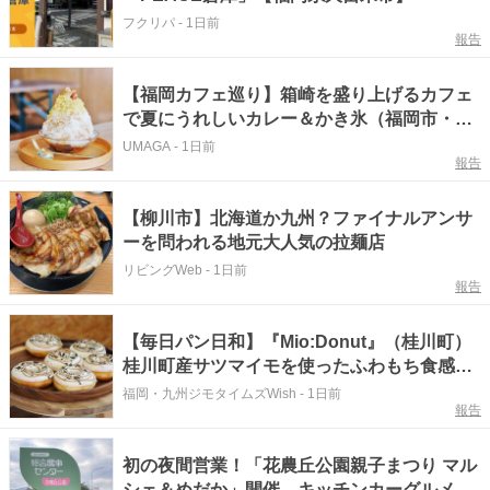
フクリパ
-
1日前
報告
【福岡カフェ巡り】箱崎を盛り上げるカフェ
で夏にうれしいカレー＆かき氷（福岡市・東
区）
UMAGA
-
1日前
報告
【柳川市】北海道か九州？ファイナルアンサ
ーを問われる地元大人気の拉麺店
リビングWeb
-
1日前
報告
【毎日パン日和】『Mio:Donut』（桂川町）
桂川町産サツマイモを使ったふわもち食感ド
ーナツ【福岡パン】
福岡・九州ジモタイムズWish
-
1日前
報告
初の夜間営業！「花農丘公園親子まつり マル
シェ＆めだか」開催 キッチンカーグルメも