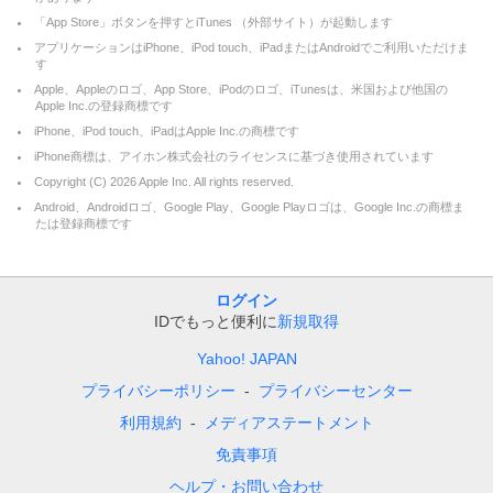
「App Store」ボタンを押すとiTunes （外部サイト）が起動します
アプリケーションはiPhone、iPod touch、iPadまたはAndroidでご利用いただけま
す
Apple、Appleのロゴ、App Store、iPodのロゴ、iTunesは、米国および他国の
Apple Inc.の登録商標です
iPhone、iPod touch、iPadはApple Inc.の商標です
iPhone商標は、アイホン株式会社のライセンスに基づき使用されています
Copyright (C)
2026
Apple Inc. All rights reserved.
Android、Androidロゴ、Google Play、Google Playロゴは、Google Inc.の商標ま
たは登録商標です
ログイン
IDでもっと便利に
新規取得
Yahoo! JAPAN
プライバシーポリシー
プライバシーセンター
利用規約
メディアステートメント
免責事項
ヘルプ・お問い合わせ