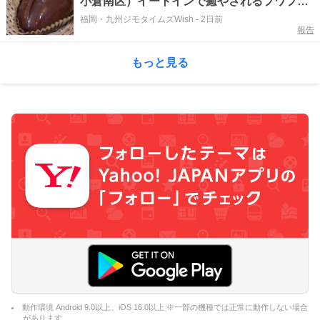
小倉南区）イートインで癒やされるフワフワ
のほっこりパン屋【福岡パン】
福岡・九州ジモタイムズWish
-
2日前
報告
もっと見る
動作環境 Android 9.0以上、iOS 16.0以上 ※一部の機種では正常に動作しない場合
があります