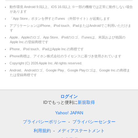
動作環境 Android 9.0以上、iOS 16.0以上 ※一部の機種では正常に動作しない場合
があります
「App Store」ボタンを押すとiTunes （外部サイト）が起動します
アプリケーションはiPhone、iPod touch、iPadまたはAndroidでご利用いただけま
す
Apple、Appleのロゴ、App Store、iPodのロゴ、iTunesは、米国および他国の
Apple Inc.の登録商標です
iPhone、iPod touch、iPadはApple Inc.の商標です
iPhone商標は、アイホン株式会社のライセンスに基づき使用されています
Copyright (C)
2026
Apple Inc. All rights reserved.
Android、Androidロゴ、Google Play、Google Playロゴは、Google Inc.の商標ま
たは登録商標です
ログイン
IDでもっと便利に
新規取得
Yahoo! JAPAN
プライバシーポリシー
プライバシーセンター
利用規約
メディアステートメント