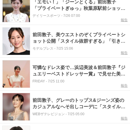
「エモい！」「ジーンとくる」前田敦子
「プライベートぎゅっ」秋葉原駅前ショット
に反響続々
デイリースポーツ
-
7/26 07:00
報告
前田敦子、美ウエストのぞくプライベートシ
ョット公開「スタイル抜群すぎる」「引き締
まってる」と反響
モデルプレス
-
7/25 15:06
報告
可憐なドレス姿で…浜辺美波＆前田敦子『ジ
ュエリーベストドレッサー賞』で見せた美ス
タイル＆デコルテ
FRIDAY
-
7/25 11:00
報告
前田敦子、グレーのトップス&ジーンズ姿の
カジュアルなへそ出しコーデに「スタイルレ
ベチ」の声
WEBザテレビジョン
-
7/25 05:00
報告