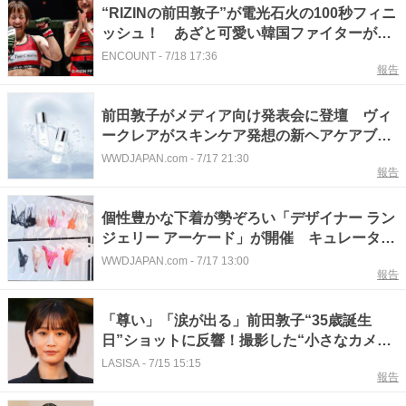
“RIZINの前田敦子”が電光石火の100秒フィニ
ッシュ！ あざと可愛い韓国ファイターが苦
悶のタップ
ENCOUNT
-
7/18 17:36
報告
前田敦子がメディア向け発表会に登壇 ヴィ
ークレアがスキンケア発想の新ヘアケアブラ
ンド「アイピーセクション」を発売
WWDJAPAN.com
-
7/17 21:30
報告
個性豊かな下着が勢ぞろい「デザイナー ラン
ジェリー アーケード」が開催 キュレーター
に元AKBの前田敦子
WWDJAPAN.com
-
7/17 13:00
報告
「尊い」「涙が出る」前田敦子“35歳誕生
日”ショットに反響！撮影した“小さなカメラ
マン”に称賛の声
LASISA
-
7/15 15:15
報告