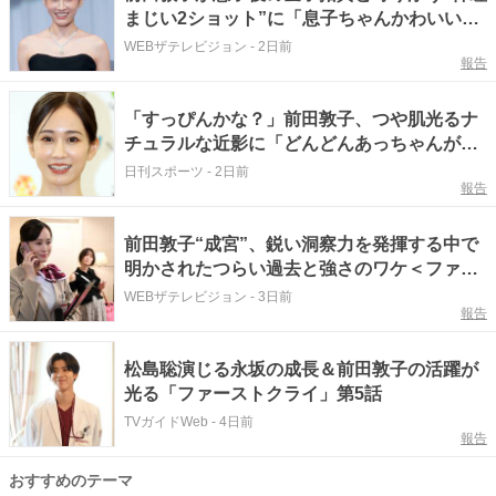
まじい2ショット”に「息子ちゃんかわいい」
「癒される」の声＜ファーストクライ＞
WEBザテレビジョン
-
2日前
報告
「すっぴんかな？」前田敦子、つや肌光るナ
チュラルな近影に「どんどんあっちゃんがキ
レイに…」
日刊スポーツ
-
2日前
報告
前田敦子“成宮”、鋭い洞察力を発揮する中で
明かされたつらい過去と強さのワケ＜ファー
ストクライ 母子救命救急班＞
WEBザテレビジョン
-
3日前
報告
松島聡演じる永坂の成長＆前田敦子の活躍が
光る「ファーストクライ」第5話
TVガイドWeb
-
4日前
報告
おすすめのテーマ