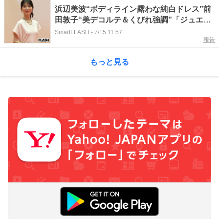
浜辺美波“ボディライン露わな純白ドレス”前
田敦子“美デコルテ＆くびれ強調”「ジュエリ
ーベストドレッサー」受賞女優の華麗な姿
SmartFLASH
-
7/15 11:57
報告
もっと見る