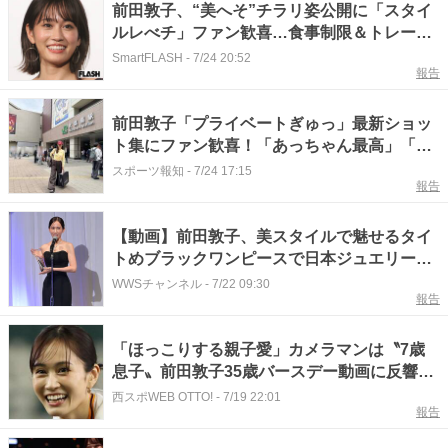
前田敦子、“美へそ”チラリ姿公開に「スタイ
ルレべチ」ファン歓喜…食事制限＆トレーニ
ングの“プロ意識”
SmartFLASH
-
7/24 20:52
報告
前田敦子「プライベートぎゅっ」最新ショッ
ト集にファン歓喜！「あっちゃん最高」「横
顔綺麗すぎ」「エモい！」
スポーツ報知
-
7/24 17:15
報告
【動画】前田敦子、美スタイルで魅せるタイ
トめブラックワンピースで日本ジュエリーベ
ストドレッサー賞30代部門受賞で思いを語る
WWSチャンネル
-
7/22 09:30
報告
「40代、50代部門もまた呼んでいただけるよ
うな、そんな女性でいられるように！」
「ほっこりする親子愛」カメラマンは〝7歳
息子〟前田敦子35歳バースデー動画に反響
続々「カメラマンのかわいい声がする」「お
西スポWEB OTTO!
-
7/19 22:01
報告
ててかわいすぎ」