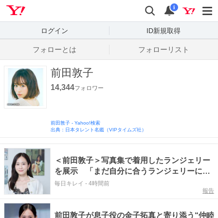
Yahoo! JAPAN
検索
通知数
i
ログイン
ID新規取得
フォローとは
フォローリスト
前田敦子
14,344
フォロワー
前田敦子
-
Yahoo!検索
出典：日本タレント名鑑（VIPタイムズ社）
＜前田敦子＞写真集で着用したランジェリー
を展示 「まだ自分に合うランジェリーに出
会えていない方も多い」
毎日キレイ
-
4時間前
報告
前田敦子が息子役の金子拓真と寄り添う“仲睦