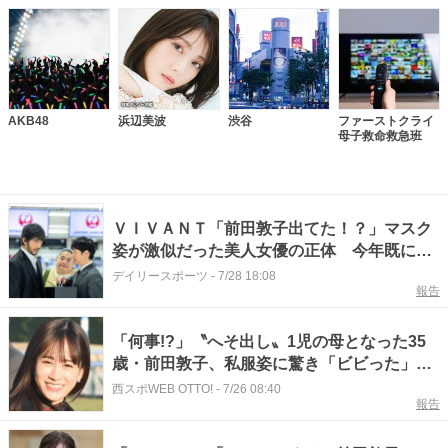
AKB48
浜辺美波
渋谷
ファーストクライ
母子救命救急班
ＶＩＶＡＮＴ「前田敦子出てた！？」マスク
姿が激似だった美人女優の正体 今年既にド
ラマ８本出まくり なぜ和歌山病院だけ爆発
デイリースポーツ
-
7/28 18:08
報告
なし？
「何事!?」〝へそ出し〟1児の母となった35
歳・前田敦子、私服姿に驚き「ビビった」
「ピアス似合いすぎ!!!!」「お腹を冷やしちゃ
西スポWEB OTTO!
-
7/26 08:40
報告
いかん」