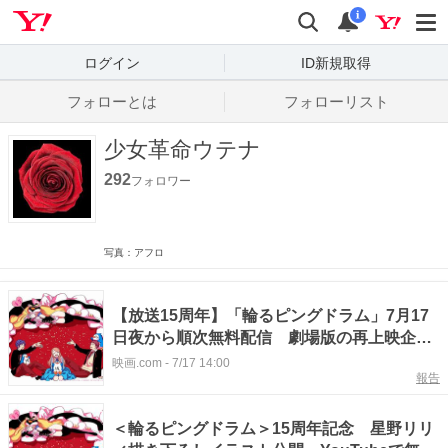
Yahoo! JAPAN
検索
通知数
i
ログイン
ID新規取得
フォローとは
フォローリスト
少女革命ウテナ
292
フォロワー
写真：アフロ
【放送15周年】「輪るピングドラム」7月17
日夜から順次無料配信 劇場版の再上映企画
も進行中
映画.com
-
7/17 14:00
報告
＜輪るピングドラム＞15周年記念 星野リリ