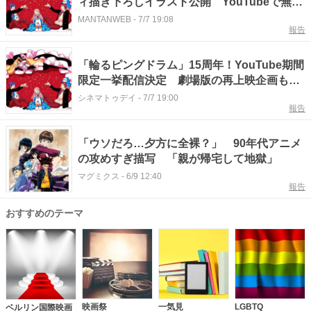
ィ描き下ろしイラスト公開 YouTubeで無料
配信
MANTANWEB
-
7/7 19:08
報告
「輪るピングドラム」15周年！YouTube期間
限定一挙配信決定 劇場版の再上映企画も進
行中
シネマトゥデイ
-
7/7 19:00
報告
「ウソだろ…夕方に全裸？」 90年代アニメ
の攻めすぎ描写 「親が帰宅して地獄」
マグミクス
-
6/9 12:40
報告
おすすめのテーマ
映画祭
一気見
LGBTQ
ベルリン国際映画