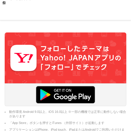
祭
動作環境 Android 9.0以上、iOS 16.0以上 ※一部の機種では正常に動作しない場合
があります
「App Store」ボタンを押すとiTunes （外部サイト）が起動します
アプリケーションはiPhone、iPod touch、iPadまたはAndroidでご利用いただけま