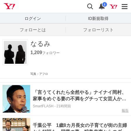
Yahoo! JAPAN
検索
通知数
i
ログイン
ID新規取得
フォローとは
フォローリスト
なるみ
1,209
フォロワー
写真：アフロ
「言うてくれたら全然やる」ナイナイ岡村、
家事をめぐる妻の不満をグチって女芸人から
一喝…たびたび見える “夫婦の温度差” とは
SmartFLASH
-
21時間前
報告
千葉公平 1歳8カ月長女の子育てが街の主婦