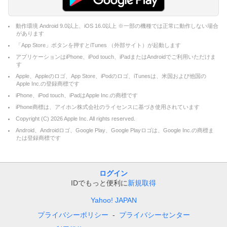
動作環境 Android 9.0以上、iOS 16.0以上 ※一部の機種では正常に動作しない場合
があります
「App Store」ボタンを押すとiTunes （外部サイト）が起動します
アプリケーションはiPhone、iPod touch、iPadまたはAndroidでご利用いただけま
す
Apple、Appleのロゴ、App Store、iPodのロゴ、iTunesは、米国および他国の
Apple Inc.の登録商標です
iPhone、iPod touch、iPadはApple Inc.の商標です
iPhone商標は、アイホン株式会社のライセンスに基づき使用されています
Copyright (C)
2026
Apple Inc. All rights reserved.
Android、Androidロゴ、Google Play、Google Playロゴは、Google Inc.の商標ま
たは登録商標です
ログイン
IDでもっと便利に
新規取得
Yahoo! JAPAN
プライバシーポリシー
プライバシーセンター