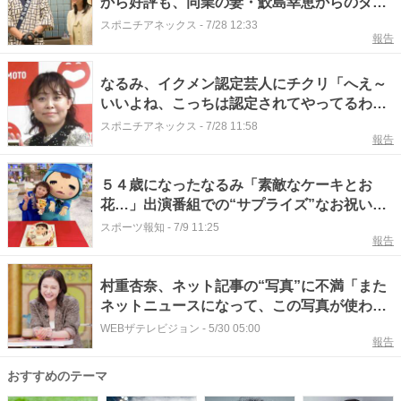
から好評も、同業の妻・鮫島幸恵からのダメ
出しで撃沈
スポニチアネックス
-
7/28 12:33
報告
なるみ、イクメン認定芸人にチクリ「へえ～
いいよね、こっちは認定されてやってるわけ
じゃないからね」
スポニチアネックス
-
7/28 11:58
報告
５４歳になったなるみ「素敵なケーキとお
花…」出演番組での“サプライズ”なお祝いに
感激
スポーツ報知
-
7/9 11:25
報告
村重杏奈、ネット記事の“写真”に不満「また
ネットニュースになって、この写真が使われ
る」徳井義実らも参戦＜もんくもん＞
WEBザテレビジョン
-
5/30 05:00
報告
おすすめのテーマ