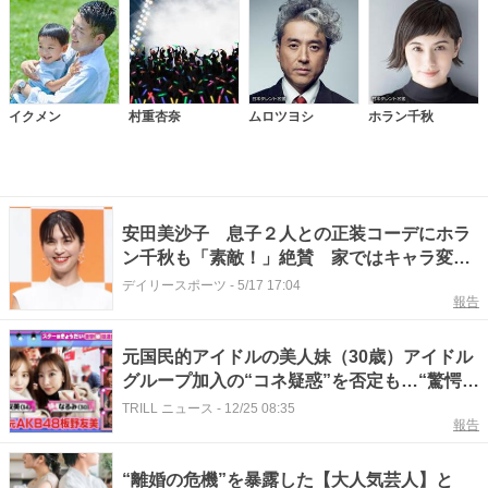
イクメン
村重杏奈
ムロツヨシ
ホラン千秋
安田美沙子 息子２人との正装コーデにホラ
ン千秋も「素敵！」絶賛 家ではキャラ変
「ブチ切れてる」告白
デイリースポーツ
-
5/17 17:04
報告
元国民的アイドルの美人妹（30歳）アイドル
グループ加入の“コネ疑惑”を否定も…“驚愕の
事実”に→「ズブズブじゃねぇか！」
TRILL ニュース
-
12/25 08:35
報告
“離婚の危機”を暴露した【大人気芸人】と