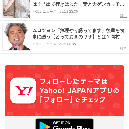
は？「出て行きはった」妻と大ゲンカ→子ど
も連れで仕事へ
TRILL ニュース
-
11/12 23:35
報告
ムロツヨシ「無理やり誘ってます」後輩を食
事に誘う【とっておきのワザ】とは？岡村隆
史やなるみも称賛「すばらしい！」
TRILL ニュース
-
8/29 00:35
報告