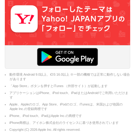
動作環境 Android 9.0以上、iOS 16.0以上 ※一部の機種では正常に動作しない場合
があります
「App Store」ボタンを押すとiTunes （外部サイト）が起動します
アプリケーションはiPhone、iPod touch、iPadまたはAndroidでご利用いただけま
す
Apple、Appleのロゴ、App Store、iPodのロゴ、iTunesは、米国および他国の
Apple Inc.の登録商標です
iPhone、iPod touch、iPadはApple Inc.の商標です
iPhone商標は、アイホン株式会社のライセンスに基づき使用されています
Copyright (C)
2026
Apple Inc. All rights reserved.