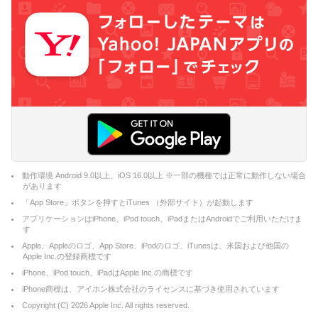
動作環境 Android 9.0以上、iOS 16.0以上 ※一部の機種では正常に動作しない場合
があります
「App Store」ボタンを押すとiTunes （外部サイト）が起動します
アプリケーションはiPhone、iPod touch、iPadまたはAndroidでご利用いただけま
す
Apple、Appleのロゴ、App Store、iPodのロゴ、iTunesは、米国および他国の
Apple Inc.の登録商標です
iPhone、iPod touch、iPadはApple Inc.の商標です
iPhone商標は、アイホン株式会社のライセンスに基づき使用されています
Copyright (C)
2026
Apple Inc. All rights reserved.