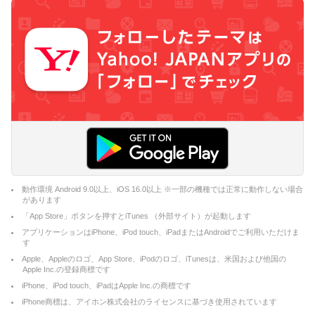
動作環境 Android 9.0以上、iOS 16.0以上 ※一部の機種では正常に動作しない場合
があります
「App Store」ボタンを押すとiTunes （外部サイト）が起動します
アプリケーションはiPhone、iPod touch、iPadまたはAndroidでご利用いただけま
す
Apple、Appleのロゴ、App Store、iPodのロゴ、iTunesは、米国および他国の
Apple Inc.の登録商標です
iPhone、iPod touch、iPadはApple Inc.の商標です
iPhone商標は、アイホン株式会社のライセンスに基づき使用されています