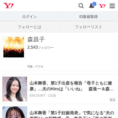
Yahoo! JAPAN
検索
通知数
i
ログイン
ID新規取得
フォローとは
フォローリスト
森昌子
2,543
フォロワー
写真：アフロ
山本舞香、第1子出産を報告「母子ともに健
康」…夫のHiroは「いいね」 森進一＆森昌
子さんの孫
ENCOUNT
-
1日前
報告
山本舞香「第1子妊娠発表」で気になる“夫の