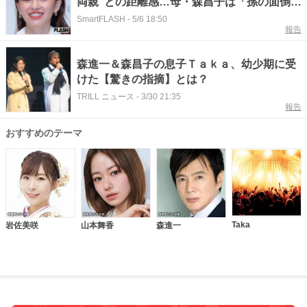
両親”との距離感…母・森昌子は「孫の面倒は
見ない」の“鬼母宣言”
SmartFLASH
-
5/6 18:50
報告
森進一＆森昌子の息子Ｔａｋａ、幼少期に受
けた【驚きの指摘】とは？
TRILL ニュース
-
3/30 21:35
報告
おすすめのテーマ
Taka
岩佐美咲
山本舞香
森進一