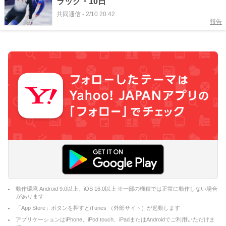
ラック・10日
共同通信
-
2/10 20:42
報告
動作環境 Android 9.0以上、iOS 16.0以上 ※一部の機種では正常に動作しない場合
があります
「App Store」ボタンを押すとiTunes （外部サイト）が起動します
アプリケーションはiPhone、iPod touch、iPadまたはAndroidでご利用いただけま