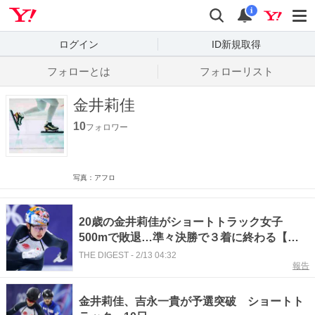
Yahoo! JAPAN
検索
通知数
i
ログイン
ID新規取得
フォローとは
フォローリスト
金井莉佳
10
フォロワー
写真：アフロ
20歳の金井莉佳がショートトラック女子
500mで敗退…準々決勝で３着に終わる【冬
季五輪】
THE DIGEST
-
2/13 04:32
報告
金井莉佳、吉永一貴が予選突破 ショートト