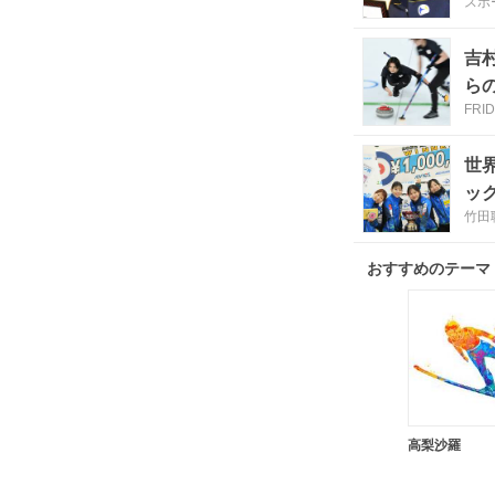
スポ
吉村紗也香＆
らの
FRI
世
ッ
竹田
おすすめのテーマ
高梨沙羅