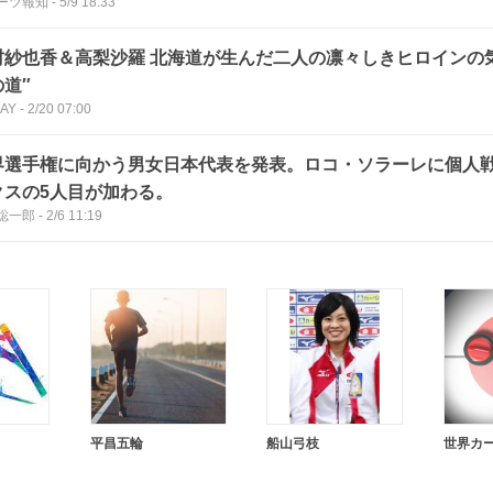
ーツ報知
-
5/9 18:33
高梨沙羅 北海道が生んだ二人の凛々しきヒロインの気になる″これか
道″
DAY
-
2/20 07:00
界選手権に向かう男女日本代表を発表。ロコ・ソラーレに個人
クスの5人目が加わる。
聡一郎
-
2/6 11:19
平昌五輪
船山弓枝
世界カ