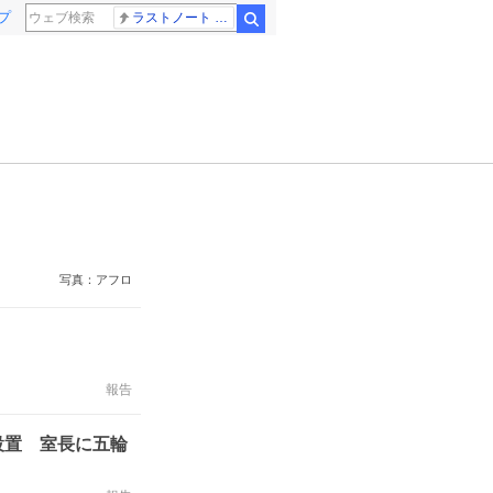
プ
ラストノート 内田有紀
検索
写真：アフロ
報告
設置 室長に五輪