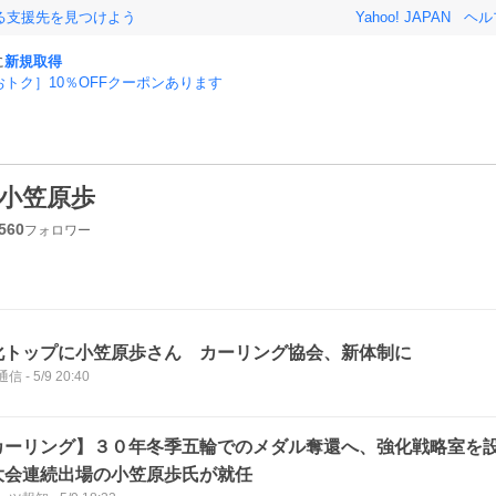
る支援先を見つけよう
Yahoo! JAPAN
ヘル
に
新規取得
おトク］10％OFFクーポンあります
小笠原歩
560
フォロワー
化トップに小笠原歩さん カーリング協会、新体制に
通信
-
5/9 20:40
カーリング】３０年冬季五輪でのメダル奪還へ、強化戦略室を
大会連続出場の小笠原歩氏が就任