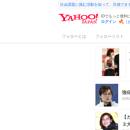
社会課題に挑む活動を知って、共感でき
IDでもっと便利
ログイン
［
フォローとは
フォローリスト
強
共同
【
３