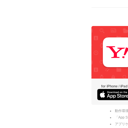
for iPhone / iPad
動作環境
「App
アプリケー