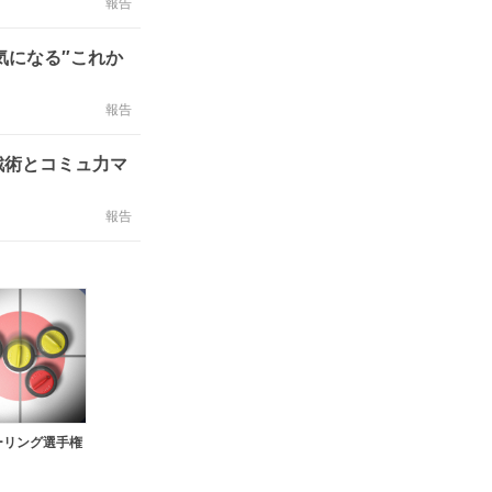
報告
報告
戦術とコミュ力マ
報告
ーリング選手権