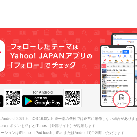
for Android
 Android 9.0以上、iOS 16.0以上 ※一部の機種では正常に動作しない場合がありま
 Store」ボタンを押すとiTunes （外部サイト）が起動します
ションはiPhone、iPod touch、iPadまたはAndroidでご利用いただけます