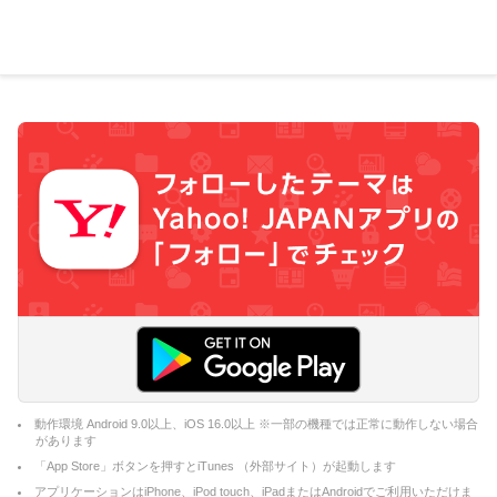
動作環境 Android 9.0以上、iOS 16.0以上 ※一部の機種では正常に動作しない場合
があります
「App Store」ボタンを押すとiTunes （外部サイト）が起動します
アプリケーションはiPhone、iPod touch、iPadまたはAndroidでご利用いただけま