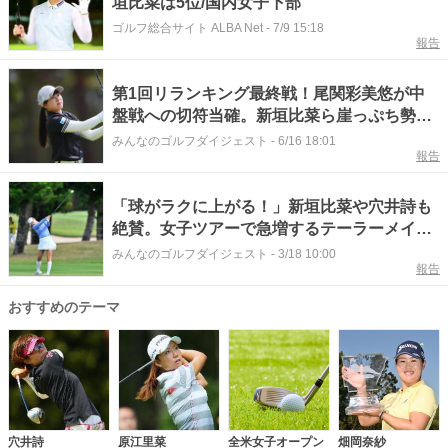
垣比菜は5位/国内女子下部
ゴルフ総合サイト ALBA Net
-
7/9 15:18
報告
第1回リランキング最終戦！尾関彩美悠が中
盤戦への切符当確。新垣比菜ら崖っぷち勢の
逆転条件【国内女子ツアー・リランキング情
みんなのゴルフダイジェスト
-
6/16 18:01
報告
報】
「球がラクに上がる！」新垣比菜や穴井詩も
絶賛。女子ツアーで急増するテーラーメイド
「Qi4D」FW＆UT【What's in The Bag?ツア
みんなのゴルフダイジェスト
-
3/18 10:00
報告
ーの現場から旬盛！】
おすすめのテーマ
穴井詩
原江里菜
全米女子オープン
畑岡奈紗