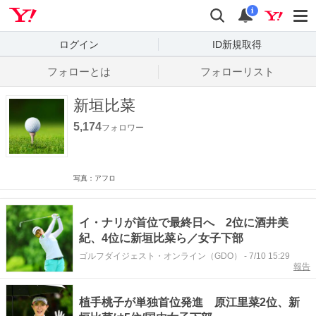
Yahoo! JAPAN
検索
通知数
i
ログイン
ID新規取得
フォローとは
フォローリスト
新垣比菜
5,174
フォロワー
写真：アフロ
イ・ナリが首位で最終日へ 2位に酒井美
紀、4位に新垣比菜ら／女子下部
ゴルフダイジェスト・オンライン（GDO）
-
7/10 15:29
報告
植手桃子が単独首位発進 原江里菜2位、新