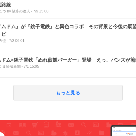
気路線
たつ by 散歩の達人
-
7/9 15:00
ドムドム』が『銚子電鉄』と異色コラボ その背景と今後の展望
トピ
力也
-
7/2 06:01
ムドム×銚子電鉄「ぬれ煎餅バーガー」登場 えっ、バンズが煎
くま経済新聞
-
7/1 15:05
もっと見る