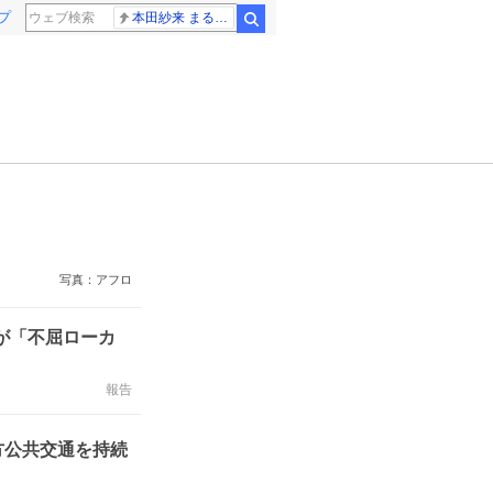
プ
本田紗来 まるでお人形
検索
写真：アフロ
れが「不屈ローカ
報告
方公共交通を持続