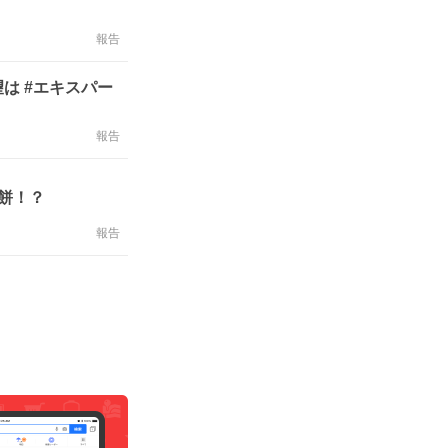
報告
は #エキスパー
報告
餅！？
報告