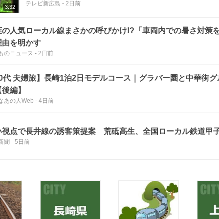
テレビ新広島
-
2日前
3:32
葉の人気ローカル線まさかの呼びかけ!?「車両内での暑さ対策を
理由を明かす
ものニュース
-
2日前
60代 夫婦旅】長崎1泊2日モデルコース｜グラバー園と中華街
【後編】
なあの人Web
-
4日前
い視点で長井線の誘客策提案 荒砥高生、全国ローカル鉄道甲
新聞
-
5日前