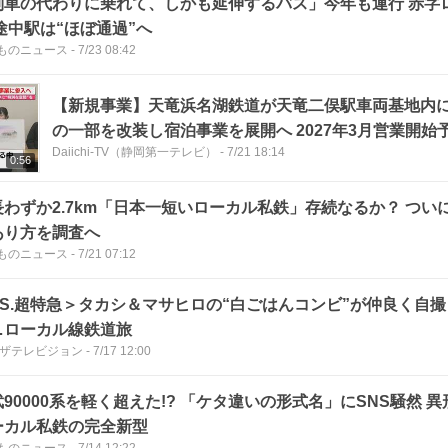
列車の代わりに乗れて、しかも延伸するバス」今年も運行 赤字
途中駅は“ほぼ通過”へ
ものニュース
-
7/23 08:42
【新規事業】天竜浜名湖鉄道が天竜二俣駅車両基地内
の一部を改装し宿泊事業を展開へ 2027年3月営業開始予定（静岡・浜松
Daiichi-TV（静岡第一テレビ）
-
7/21 18:14
市）
0:56
長わずか2.7km「日本一短いローカル私鉄」存続なるか？ つい
あり方を調査へ
ものニュース
-
7/21 07:12
VS.超特急＞タカシ＆マサヒロの“白ごはんコンビ”が仲良く自
…ローカル線鉄道旅
Bザテレビジョン
-
7/17 12:00
90000系を軽く超えた!? 「ケタ違いの形式名」にSNS騒然 
ーカル私鉄の完全新型