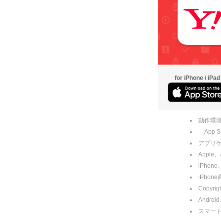
for iPhone / iPad
動作環境
「App
アプリケー
Apple
iPhone
iPho
Copyrig
Andro
スマー