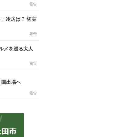
報告
」冷房は？ 切実
報告
グルメを巡る大人
報告
子園出場へ
報告