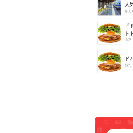
人
さん
『
ト
山路
ド
おた