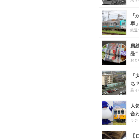
乗り
「
車
鉄道
房
品
おと
「
ち
乗り
人
合
ラジ
【