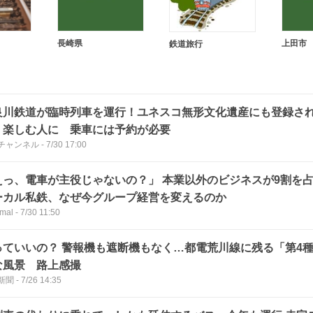
長崎県
上田市
鉄道旅行
良川鉄道が臨時列車を運行！ユネスコ無形文化遺産にも登録さ
」楽しむ人に 乗車には予約が必要
チャンネル
-
7/30 17:00
えっ、電車が主役じゃないの？」 本業以外のビジネスが9割を
ーカル私鉄、なぜ今グループ経営を変えるのか
mal
-
7/30 11:50
っていいの？ 警報機も遮断機もなく…都電荒川線に残る「第4
な風景 路上感撮
新聞
-
7/26 14:35