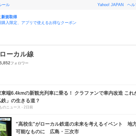
ルール
Yahoo! JAPAN
ヘル
に
新規取得
回購入限定、アプリで使えるお得なクーポン
ローカル線
5,852
フォロワー
東東端6.4kmの新観光列車に乗る！ クラファンで車内改造 こ
私鉄」の生きる道？
ものニュース
-
2日前
"高校生"がローカル鉄道の未来を考えるイベント 地
可能なものに 広島・三次市