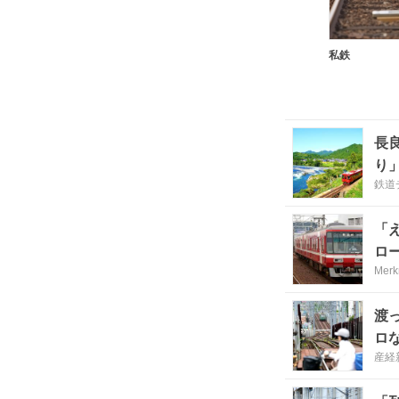
私鉄
長
り
鉄道
「
ロ
Merk
渡
ロ
産経