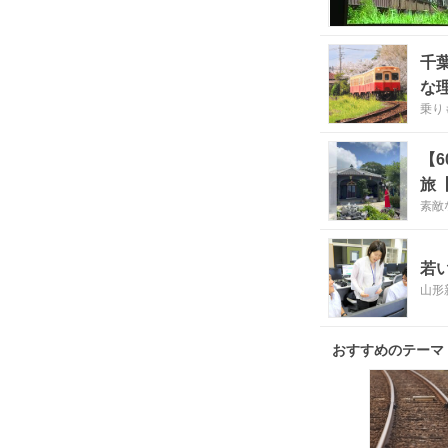
千
な
乗り
【
旅
素敵
若
山形
おすすめのテーマ