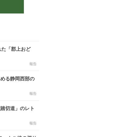
れた「郡上おど
報告
占める静岡西部の
報告
種踏切道」のレト
報告