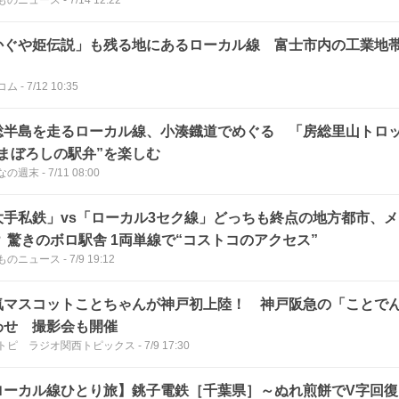
ものニュース
-
7/14 12:22
かぐや姫伝説」も残る地にあるローカル線 富士市内の工業地
」
コム
-
7/12 10:35
総半島を走るローカル線、小湊鐡道でめぐる 「房総里山トロ
“まぼろしの駅弁”を楽しむ
なの週末
-
7/11 08:00
大手私鉄」vs「ローカル3セク線」どっちも終点の地方都市、
？ 驚きのボロ駅舎 1両単線で“コストコのアクセス”
ものニュース
-
7/9 19:12
気マスコットことちゃんが神戸初上陸！ 神戸阪急の「ことで
わせ 撮影会も開催
トピ ラジオ関西トピックス
-
7/9 17:30
ローカル線ひとり旅】銚子電鉄［千葉県］～ぬれ煎餅でV字回復