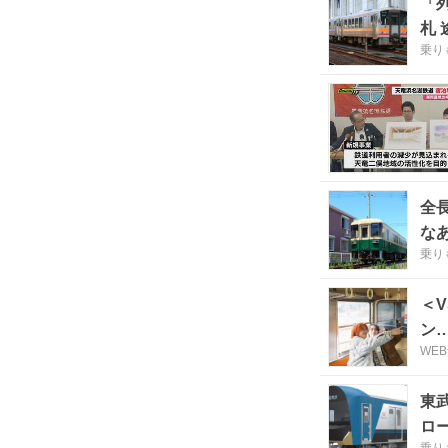
「
札 
乗り
全
な
乗り
＜
ン
WE
東武
ロ