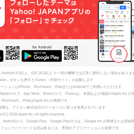
for Android
 Android 9.0以上、iOS 16.0以上 ※一部の機種では正常に動作しない場合がありま
 Store」ボタンを押すとiTunes （外部サイト）が起動します
ションはiPhone、iPod touch、iPadまたはAndroidでご利用いただけます
、Appleのロゴ、App Store、iPodのロゴ、iTunesは、米国および他国のApple Inc
、iPod touch、iPadはApple Inc.の商標です
ne商標は、アイホン株式会社のライセンスに基づき使用されています
ht (C)
2026
Apple Inc. All rights reserved.
id、Androidロゴ、Google Play、Google Playロゴは、Google Inc.の商標または
トフォンでバーコードを読み取るには、専用のアプリケーションが必要です