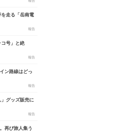
報告
帯を走る「岳南電
報告
ッコ号」と絶
報告
メイン路線はどっ
報告
ん」グッズ販売に
報告
。再び旅人集う